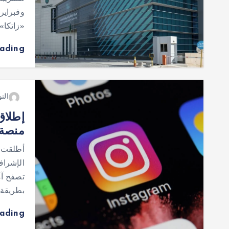
«زاتكا»
eading
النو
إطلاق
منصة 
أطلقت ا
الإشراف
تصفح آم
بطريقة
eading