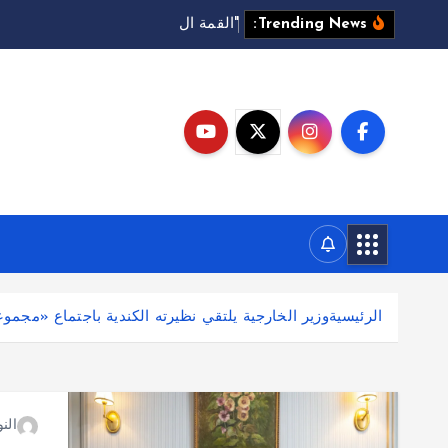
"
ا
ل
ق
م
ة
ا
ل
ع
ا
ل
م
ي
ة
ل
ل
Trending News:
الرئيسية
وزير الخارجية يلتقي نظيرته الكندية باجتماع «مجموعة الـ 7» 
النو