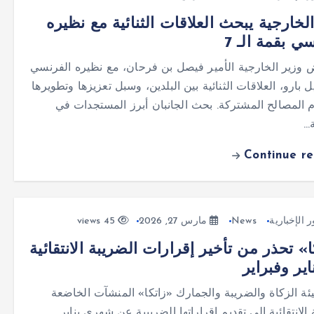
الخارجية يبحث العلاقات الثنائية مع نظيره
ي بقمة الـ 7
وزير الخارجية الأمير فيصل بن فرحان، مع نظيره الفرنسي
 بارو، العلاقات الثنائية بين البلدين، وسبل تعزيزها وتطويرها
م المصالح المشتركة. بحث الجانبان أبرز المستجدات في
…
Continue r
ر الإخبارية
News
مارس 27, 2026
45 views
» تحذر من تأخير إقرارات الضريبة الانتقائية
ير وفبراير
ة الزكاة والضريبة والجمارك «زاتكا» المنشآت الخاضعة
الانتقائية إلى تقديم إقراراتها الضريبية عن شهري يناير