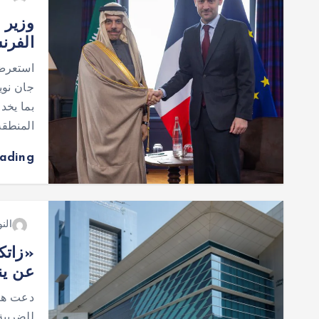
وزير 
الفرنس
استعرض 
جان نويل
بما يخد
المنطقة
eading
النو
«زاتكا
عن ينا
دعت هيئ
للضريبة 