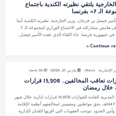
لخارجية يلتقي نظيرته الكندية باجتماع
لـ 7» بفرنسا
لأمير فيصل بن فرحان، وزير الخارجية، نظيرته الكندية أنيتا
أناند، على هامش مشاركته في الاجتماع الوزاري لمجموعة الـ 7
 في جمهورية فرنسا. جاء اللقاء الذي عقده الأمير فيصل…
Continue r
ر الإخبارية
News
مارس 27, 2026
38 views
الجوازات تعاقب المخالفين.. 15,208 قرارات
ة خلال رمضان
أصدرت المديرية العامة للجوازات 15,208 قرارات إدارية خلال شهر
رمضان 1447هـ، بحق مواطنين ومقيمين لمخالفتهم أنظمة الإقامة
وأمن الحدود. تنوعت العقوبات التي أقرتها اللجان الإدارية