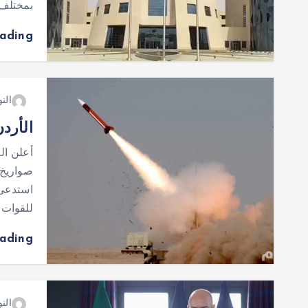
بمختلف 
eading
النو
الأردن يعترض 
أعلن ال
استدعى ا
للقوات 
eading
النو