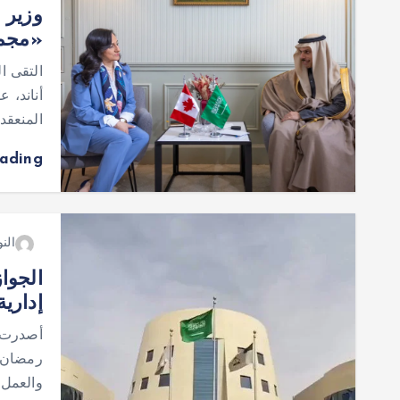
وزير ا
«مجموعة ا
التقى ا
المنعقد
eading
النو
إداري
والعمل 