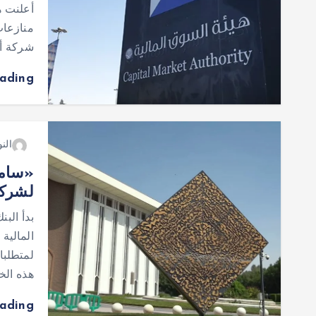
أعلنت ه
منازعات
شركة أب
eading
النو
«ساما
لشركا
بدأ الب
المالية
لمتطلبا
هذه ال
eading