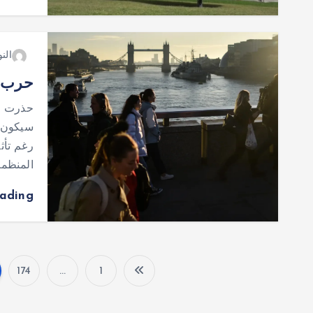
النو
حرب إ
حذرت من
سيكون ا
رغم تأث
المنظم
eading
174
…
1