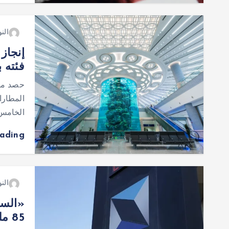
النو
إنجاز
فئته بـ 6
حصد مطا
الخامس 
eading
النو
«السو
85 مليون ريال للمتضررين