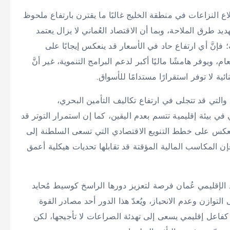
ندلاع النزاعات في منطقة الخليج غالبًا ما يقترن بارتفاع ملحوظ
 طرق الملاحة، وبما أن الاقتصاد العُماني لا يزال يعتمد
فإنَّ أي ارتفاع حاد في الأسعار قد ينعكس إيجابًا على
 ويوفر هامشًا ماليًا أكبر لدعم البرامج التنموية، غير أنَّ
ية لا توفر استقرارًا مستدامًا للأسواق.
 والتي قد تتجلى في ارتفاع تكاليف التأمين البحري،
ي بيئة إقليمية تتسم بعدم اليقين، كما إن استمرار التوتر قد
 ينعكس على خطط التنويع الاقتصادي التي تسعى السلطنة إلى
ن المكاسب المالية المؤقتة قد تقابلها تحديات هيكلية أعمق
 الإقليمي عُمان فرصة لتعزيز دورها الراسخ كوسيط مُحايد
لتوازن وعدم الانحياز، ويُعدّ هذا الدور أحد مصادر القوة
 كفاعل إقليمي يسعى إلى تهدئة الصراعات لا تأجيجها، لكن