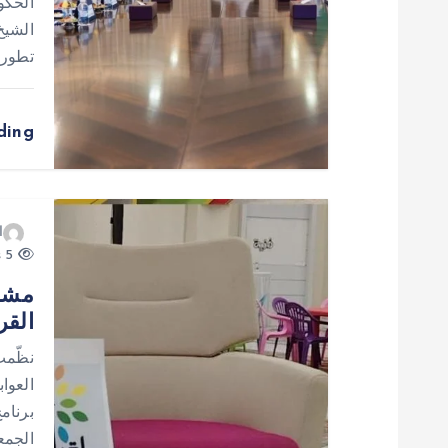
ق
الحكو
الشيخ
ا
تطور
ل
ding
ا
ت
ا
5 views
القر
نظّمت 
العوا
برنامج
الجمع