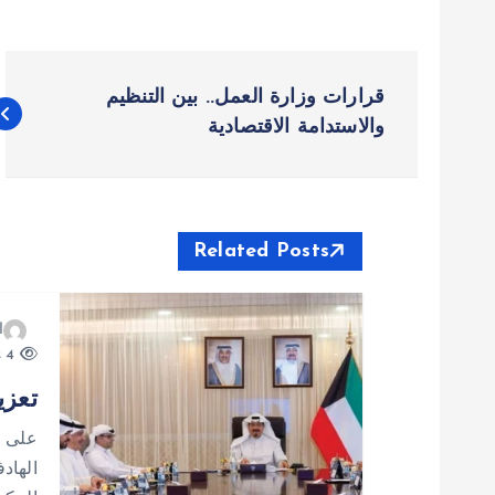
ت
قرارات وزارة العمل.. بين التنظيم
ص
والاستدامة الاقتصادية
فّ
ح
Related Posts
ا
ا
4 views
ل
تعزي
م
على ط
الهادف