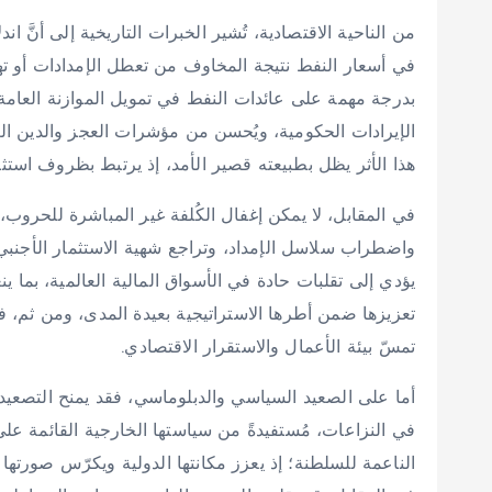
من الناحية الاقتصادية، تُشير الخبرات التاريخية إلى أنَّ ا
في أسعار النفط نتيجة المخاوف من تعطل الإمدادات أو تهديد
بدرجة مهمة على عائدات النفط في تمويل الموازنة العامة؛ 
الإيرادات الحكومية، ويُحسن من مؤشرات العجز والدين العام،
هذا الأثر يظل بطبيعته قصير الأمد، إذ يرتبط بظروف استثنائ
في المقابل، لا يمكن إغفال الكُلفة غير المباشرة للحروب،
واضطراب سلاسل الإمداد، وتراجع شهية الاستثمار الأجنبي ف
يؤدي إلى تقلبات حادة في الأسواق المالية العالمية، بما
تعزيزها ضمن أطرها الاستراتيجية بعيدة المدى، ومن ثم، فإ
تمسّ بيئة الأعمال والاستقرار الاقتصادي.
أما على الصعيد السياسي والدبلوماسي، فقد يمنح التصعيد
في النزاعات، مُستفيدةً من سياستها الخارجية القائمة على ا
الناعمة للسلطنة؛ إذ يعزز مكانتها الدولية ويكرّس صورتها