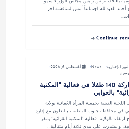
مية بالبلاد، ترأس رئيس مجلس الوزراء سمو
 أحمد العبدالله اجتماعاً أمس لمناقشة آخر
ات…
Continue rea
لنور الإخبارية
News
أغسطس 6, 2026
مشاركة 140 طفلا في فعالية "المكتبة
ائية" بالعوابي
اللجنة الدينية بجمعية المرأة العُمانية بولاية
بي في محافظة جنوب الباطنة ، بالتعاون مع إدارة
 ارتقاء بالولاية، فعالية “المكتبة القرائية” بمقر
ية، واستمرت على مدى ثلاثة أيام متتالية،…