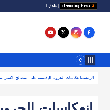
ا
ن
ط
ل
ق
أ
ع
م
ا
ل
م
ع
ر
Trending News:
الرئيسية
انعكاسات الحروب الإقليمية على المصالح الاستراتي
انعكاسات الحروب