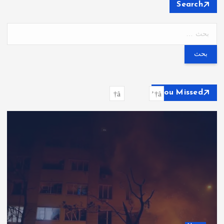
Search
ا
ل
ب
ح
ث
ع
You Missed
ن
: