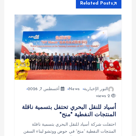
Related Posts
ل
م
ق
ا
ل
ا
النور الإخبارية
News
أغسطس 7, 2026
2 views
ت
أسياد للنقل البحري تحتفل بتسمية ناقلة
المنتجات النفطية "منح"
احتفلت شركة أسياد للنقل البحري بتسمية ناقلة
المنتجات النفطية “منح” في حوض ووتشو لبناء السفن