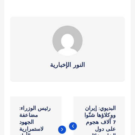
النور الإخبارية
ت
البديوي: إيران
رئيس الوزراء:
ص
ووكلاؤها شنّوا
مضاعفة
7 آلاف هجوم
الجهود
على دول
لاستمرارية
فّ