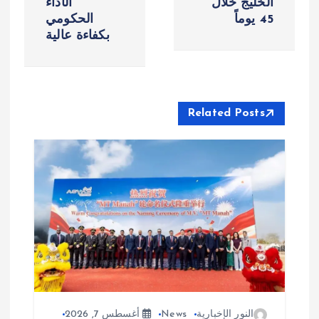
الخليج خلال
الأداء
45 يوماً
الحكومي
ح
بكفاءة عالية
ا
ل
Related Posts
م
ق
ا
ل
ا
ت
النور الإخبارية
News
أغسطس 7, 2026