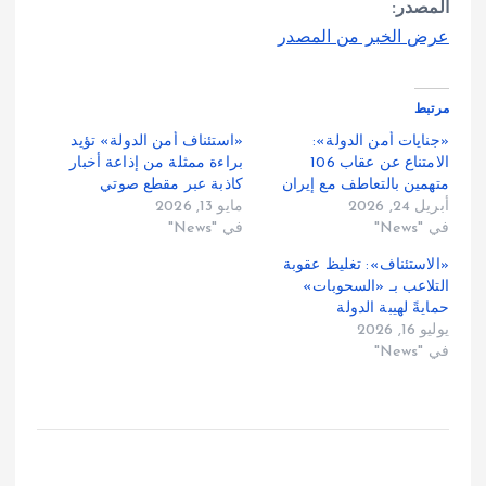
المصدر:
عرض الخبر من المصدر
مرتبط
«جنايات أمن الدولة»:
«استئناف أمن الدولة» تؤيد
الامتناع عن عقاب 106
براءة ممثلة من إذاعة أخبار
متهمين بالتعاطف مع إيران
كاذبة عبر مقطع صوتي
أبريل 24, 2026
مايو 13, 2026
في "News"
في "News"
«الاستئناف»: تغليظ عقوبة
التلاعب بـ «السحوبات»
حمايةً لهيبة الدولة
يوليو 16, 2026
في "News"