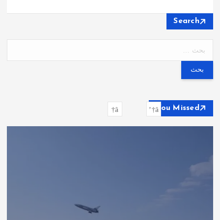
Search
ا
ل
ب
ح
ث
ع
You Missed
ن
: