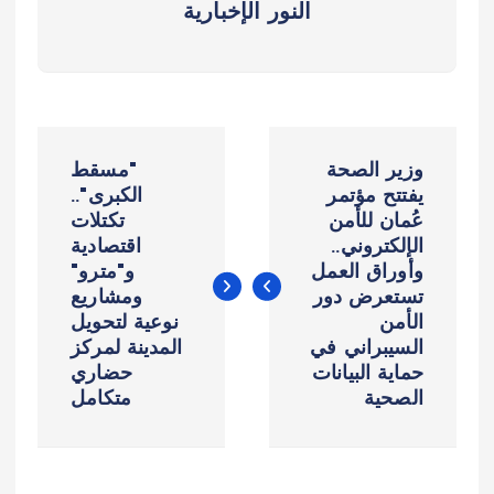
النور الإخبارية
ت
وزير الصحة
"مسقط
ص
يفتتح مؤتمر
الكبرى"..
عُمان للأمن
تكتلات
الإلكتروني..
اقتصادية
فّ
وأوراق العمل
و"مترو"
تستعرض دور
ومشاريع
ح
الأمن
نوعية لتحويل
السيبراني في
المدينة لمركز
ا
حماية البيانات
حضاري
الصحية
متكامل
ل
م