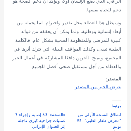
الراقي، الذي يضع الإنسان أولًا، ويؤكد أن دعم الصحة هو
دعم للحياة نفسها.
وسيظل هذا العطاء محل تقدير واحترام، لما يحمله من
أبعاد إنسانية ووطنية، ولما يمكن أن يحققه من فوائد
كبيرة للمرضى وللمنظومة الصحية بشكل عام. فالكلمة
الطيبة تبقى، وكذلك المواقف النبيلة التي تترك أثرها في
المجتمع، وتمنح الآخرين دافعًا للمشاركة في أعمال الخير
والعطاء من أجل مستقبل صحي أفضل للجميع.
المصدر:
عرض الخبر من المصدر
مرتبط
انطلاق النسخة الأولى من
«الصحة»: 63 إصابة وإجراء 7
"معرض ظفار الطبي".. 25
عمليات جراحية كبرى عاجلة
يونيو
إثر العدوان الإيراني