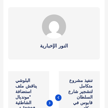
النور الإخبارية
ت
تنفيذ مشروع
البلوشي
ص
متكامل
يناقش ملف
لتشجير شارع
استضافة
السلطان
"مونديال
فّ
قابوس في
الشاطئية