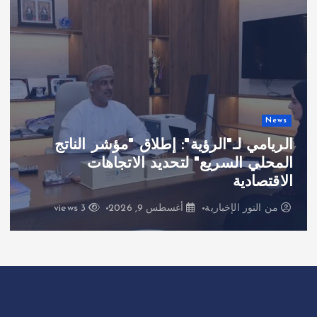
News
الريامي لـ"الرؤية": إطلاق "مؤشر الناتج
المحلي السريع" لتحديد الاتجاهات
الاقتصادية
من
النور الإخبارية
أغسطس 9, 2026
3 views