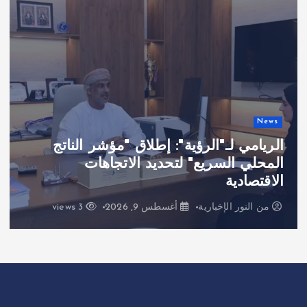
News
الريامي لـ"الرؤية": إطلاق "مؤشر الناتج
المحلي السريع" لتحديد الاتجاهات
الاقتصادية
من
النور الإخبارية
أغسطس 9, 2026
3 views