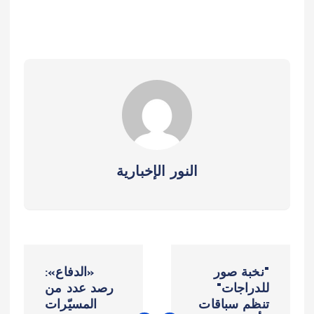
النور الإخبارية
ت
"نخبة صور
«الدفاع»:
ص
للدراجات"
رصد عدد من
تنظم سباقات
المسيّرات