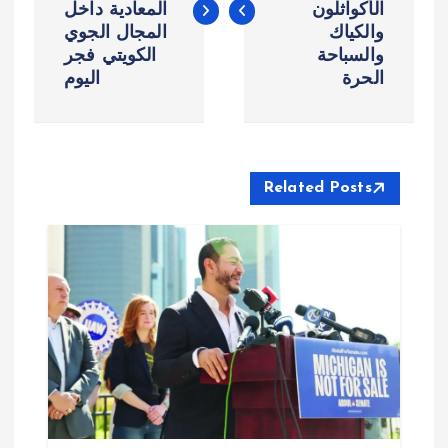
الأكواثلون
المعادية داخل
فّ
والكياك
المجال الجوي
والسباحة
الكويتي فجر
ح
الحرة
اليوم
ا
ل
Related Posts
م
ق
ا
ل
ا