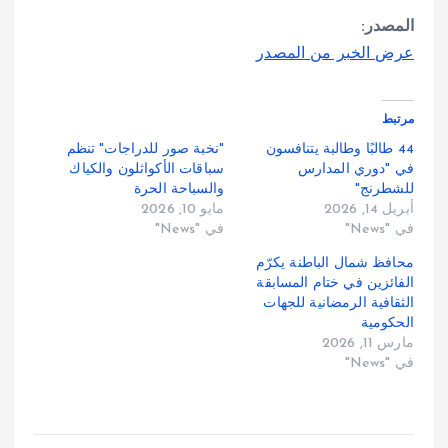
المصدر:
عرض الخبر من المصدر
مرتبط
44 طالبًا وطالبة يتنافسون
"نخبة صور للدراجات" تنظم
في "دوري المدارس
سباقات الأكواثلون والكياك
للشطرنج"
والسباحة الحرة
أبريل 14, 2026
مايو 10, 2026
في "News"
في "News"
محافظ شمال الباطنة يكرّم
الفائزين في ختام المسابقة
الثقافية الرمضانية للجهات
الحكومية
مارس 11, 2026
في "News"