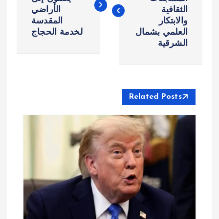
الثقافية
الأراضي
فّ
والابتكار
المقدسة
العلمي بشمال
لخدمة الحجاج
ح
الشرقية
ا
ل
Related Posts
م
ق
ا
ل
ا