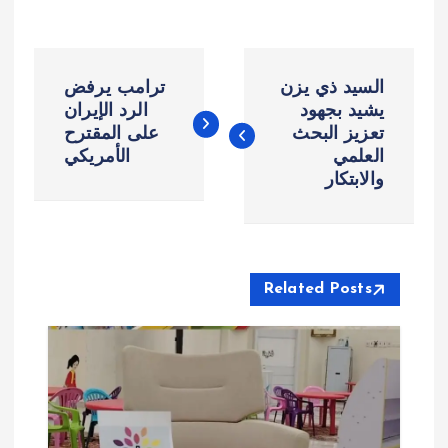
ت
السيد ذي يزن
ترامب يرفض
ص
يشيد بجهود
الرد الإيران
تعزيز البحث
على المقترح
العلمي
الأمريكي
فّ
والابتكار
ح
ا
Related Posts
ل
م
ق