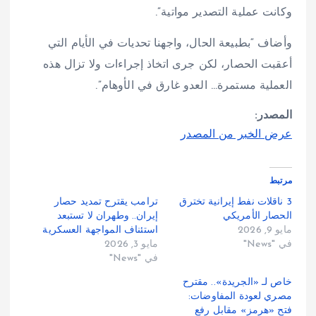
وكانت عملية التصدير مواتية”.
وأضاف “بطبيعة الحال، واجهنا تحديات في الأيام التي
أعقبت الحصار، لكن جرى اتخاذ إجراءات ولا تزال هذه
العملية مستمرة… العدو غارق في الأوهام”.
المصدر:
عرض الخبر من المصدر
مرتبط
3 ناقلات نفط إيرانية تخترق
ترامب يقترح تمديد حصار
الحصار الأمريكي
إيران.. وطهران لا تستبعد
مايو 9, 2026
استئناف المواجهة العسكرية
في "News"
مايو 3, 2026
في "News"
خاص لـ «الجريدة».. مقترح
مصري لعودة المفاوضات:
فتح «هرمز» مقابل رفع