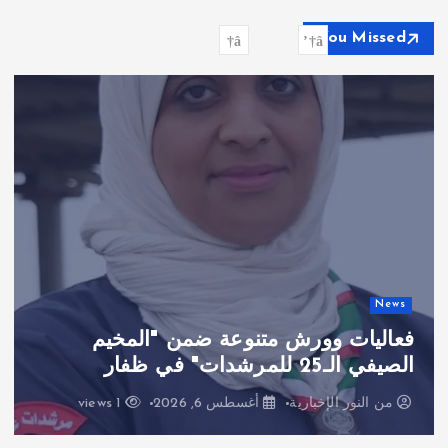
ث
ع
You Missed
ن
:
News
فعاليات وورش متنوعة ضمن "المخيم
الصيفي الـ25 للمرشدات" في ظفار
من
النور الإخبارية
أغسطس 6, 2026
1 views