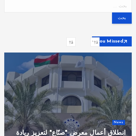
ا
ل
ب
ح
ث
ع
You Missed
ن
:
News
انطلاق أعمال معرض "صنّاع" لتعزيز ريادة