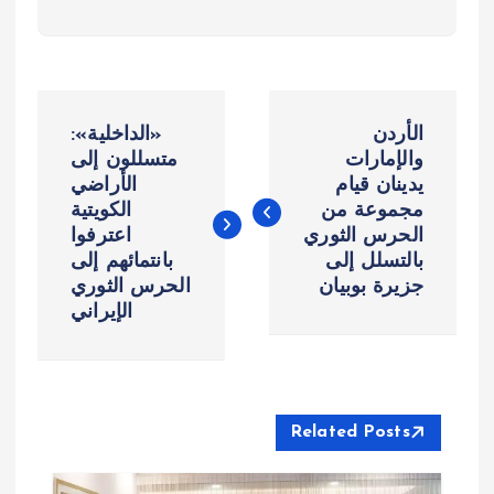
ت
الأردن
«الداخلية»:
ص
والإمارات
متسللون إلى
يدينان قيام
الأراضي
مجموعة من
الكويتية
فّ
الحرس الثوري
اعترفوا
بالتسلل إلى
بانتمائهم إلى
ح
جزيرة بوبيان
الحرس الثوري
الإيراني
ا
ل
م
Related Posts