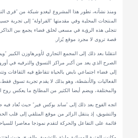
ومنذ نشأته، تطور هذا المشروع ليغدو شبكة من “قرى التجا
المنتجات المحلية وفي مقدمتها “الفراولة” إلى تجربة حسي
تتجلى هذه الرؤية في مسعى لخلق فضاء يجمع بين الذاكرة ال
قصة تروى لا مجرد موقع يُزار.
انتقلنا بعد ذلك إلى المجمع التجاري لأوبرهاوزن الكبير “و
الصرح الذي يعد من أكبر مراكز التسوق والترفيه في أورو
إلى فضاء اجتماعي نابض بالحياة تتقاطع فيه الثقافات وت
الفعاليات والأنشطة، وهو بذلك لا يقدم تجربة تسوق فقط، ب
والمختلفة، ويضم أيضا الكثير من المطابخ ما يعكس روح الا
اتجه الفوج بعد ذلك إلى “ساند بوكس فير” حيث تُعاد فيه 
والتشويق، إذ ينتقل الزائر من موقع المتلقي إلى قلب الحد
قائمة على التفاعل والحركة لتقدم نموذجا معاصرا للسياحة
وكانت الفترة المسائية مليئة بالتشويق والفرح، حيث اختتم