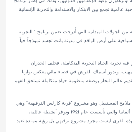
الألماني 2026، استقبلت مدينة أوبرهاوزن وفود الإعلاميين الدوليين، وذلك في إطار برنامج
ة عالمية تجمع بين الابتكار والاستدامة والتجربة الإنسانية
من الجولات الميدانية التي أُدرجت ضمن برنامج ” التجربة
ياحية على أرض الواقع في مدينة باتت تجسد نموذجاً حياً
 فيه تجربة الحياة البحرية المتكاملة، فخلف الجدران
 مهيب، وتدور أسماك القرش في فضاء مائي يعكس توازنا
قديم عالم البحار بوصفه منظومة حياة متكاملة تستحق الفهم
 ملامح المستقبل وهو مشروع “قرية كارلس الترفيهية” وهي
سلسلة من القرى الترفيهية ومزارع الفراولة الشهيرة في ألمانيا والتي تأسست عام 1921 وتوفر أنشطة عائلية،
فهذه القرى ليست مجرد مشروع ترفيهي بل رؤية ممتدة تعيد