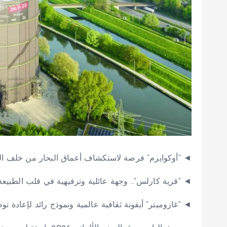
◄ “أوكوايرم” فرصة لاستكشاف أعماق البحار من خلف الج
◄ “قرية كارلس”.. وجهة عائلية وترفيهية في قلب الطبيعة
◄ “غازوميتر” أيقونة ثقافية عالمية ونموذج رائد لإعادة تو