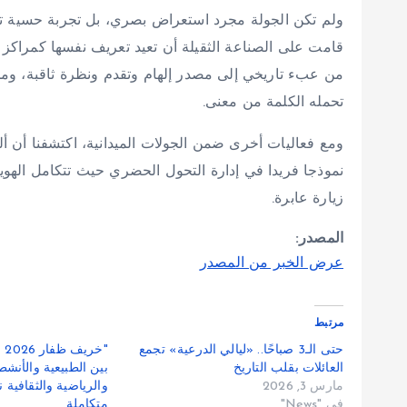
ولم تكن الجولة مجرد استعراض بصري، بل تجربة حسية تد
قامت على الصناعة الثقيلة أن تعيد تعريف نفسها كمراكز ل
من عبء تاريخي إلى مصدر إلهام وتقدم ونظرة ثاقبة، و
تحمله الكلمة من معنى.
ومع فعاليات أخرى ضمن الجولات الميدانية، اكتشفنا أن ألما
نموذجا فريدا في إدارة التحول الحضري حيث تتكامل الهوية
زيارة عابرة.
المصدر:
عرض الخبر من المصدر
مرتبط
حتى الـ3 صباحًا.. «ليالي الدرعية» تجمع
"خ
العائلات بقلب التاريخ
بين الطبيعية والأنشط
مارس 3, 2026
والرياضية والثقافية 
في "News"
متكاملة