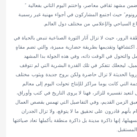
ضمن مشهد ثقافي معاصر، واختتم اليوم الثاني بفعالية ”
 في “مسرح ميترونوم” حيث اجتمع المشاركون في أجواء مهنية غير رسمية
طاع السياحي والإعلامي من مختلف دول العالم.
لرور، حيث لا تزال آثار الثورة الصناعية تنبض بالحياة في
اكتشافها وتقديمها بطريقة حضارية مميزة، والتي تضم مقاهٍ
 والتحول في الوقت ذاته، وفي هذه الجولة بدا المشهد
جميل، ليجعلك تتفكر في تلك القدرة البشرية التي لم تتوقف
وبا الحديثة لا تزال حاضرة ولكن بروح جديدة وبثوب مختلف
ة التي كانت يوما مراكز للإنتاج تحولت اليوم إلى معالم
تعيد تفسيره للزائر، فهنا لا يروى التاريخ في كتب وأوراق،
عبق الزمن القديم، وفي التفاصيل التي تهمس بقصص العمال
ام بأنهم قادرون على تحقيق ما لا يتوقع، ولا تزال الجدران
هيلها، إنها ذاكرة مدينة بل ذاكرة منطقة بأكملها تعاد صياغتها
المستقبل.