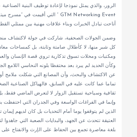
الرور، والذي يمثل نموذجا لإعادة توظيف البنية الصناعية 
GTM Networking Event ” التي أقيمت
أتاحت تبادل الخبرات وبناء علاقات مهنية بين ممثلي الق
وضمن الجولات الصحفية، شاركت في جولة لاكتشاف منطقة ا
كل شبر منها، لا كأطلال صامتة وثابتة، بل كمساحات معاد 
ومكتبات ومحلات تسوق تذكارية تروي قصة الإنسان والعمل
وكأن الحديد لم يبرد بعد محتفظا بلونه النحاسي اللامع ال
عن الاكتشاف والبحث، وأن المصانع التي شكلت ملامح أور
تماما عما كانت عليه في السابق، فالهياكل الصناعية الضخم
ثقافية وسياحية تستقبل الزوار لا لتعرض الماضي فقط، بل ل
وإنما في الفراغات الواسعة وفي الجدران التي احتفظت ب
الذين لم يتوقفوا يوما أمام التحديات بل كان لديهم إيمان ت
العتيقة تتحدث عن الجهد، والبدايات الصعبة التي جاهدوا لتس
بلغة معاصرة تجمع بين الحفاظ على الإرث والانفتاح على 