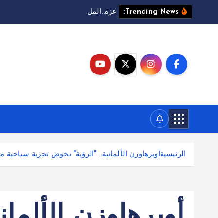
غ
ز
ة
.
.
ا
ل
م
ل
ذ
ا
ل
م
ف
Trending News:
الرئيسية
أوبرهاوزن الألمانية.. "الرؤية" تخوض تجربة سياحية م
أوبرهاوزن الألماني