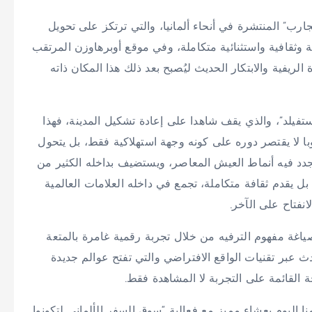
رب” المنتشرة في أنحاء ألمانيا، والتي ترتكز على تحويل
ة وثقافية واستثنائية متكاملة، وفي موقع أوبرهاوزن المرتقب
ريفية والابتكار الحديث ليُصبح بعد ذلك هذا المكان ذاته
يستفيلد”، والذي يقف شاهدا على إعادة تشكيل المدينة، فهذا
با لا يقتصر دوره على كونه وجهة استهلاكية فقط، بل يتحول
تجدد فيه أنماط العيش المعاصر، ويستضيف بداخله الكثير من
ل يقدم ثقافة متكاملة، تجمع في داخله العلامات العالمية
نفتاح على الآخر.
صياغة مفهوم الترفيه من خلال تجربة رقمية غامرة بالمتعة
ث عبر تقنيات الواقع الافتراضي والتي تفتح عوالم جديدة
 القائمة على التجربة لا المشاهدة فقط.
نا اليوم بعشاء مميز مع فعالية “سوق السفر الألماني لتكونوا