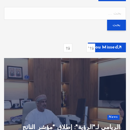
ا
ل
ب
ح
ث
ع
You Missed
ن
:
News
عُمان الثالثة عالميًّا في مؤشر جودة الحياة