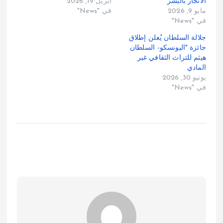
الاتجار بالبشر
أبريل 19, 2026
مايو 9, 2026
في "News"
في "News"
جلالة السلطان يُعلن إطلاق
جائزة "اليونسكو- السلطان
هيثم للتراث الثقافي غير
المادي
يونيو 30, 2026
في "News"