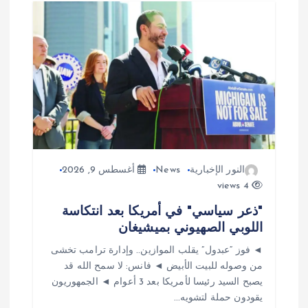
م
ق
ا
ل
ا
النور الإخبارية
News
أغسطس 9, 2026
4 views
ت
"ذعر سياسي" في أمريكا بعد انتكاسة
اللوبي الصهيوني بميشيغان
◄ فوز “عبدول” يقلب الموازين.. وإدارة ترامب تخشى
من وصوله للبيت الأبيض ◄ فانس: لا سمح الله قد
يصبح السيد رئيسا لأمريكا بعد 3 أعوام ◄ الجمهوريون
يقودون حملة لتشويه…