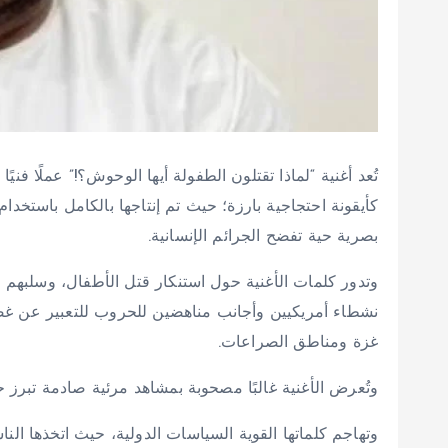
تُعد أغنية “لماذا تقتلون الطفولة أيها الوحوش؟!” عملًا فنيًا
كأيقونة احتجاجية بارزة؛ حيث تم إنتاجها بالكامل باستخدا
بصرية حية تفضح الجرائم الإنسانية.
وتدور كلمات الأغنية حول استنكار قتل الأطفال، وسلبهم ح
نشطاء أمريكيين وأجانب مناهضين للحروب للتعبير عن غض
غزة ومناطق الصراعات.
وتُعرض الأغنية غالبًا مصحوبة بمشاهد مرئية صادمة تبرز حج
وتهاجم كلماتها القوية السياسات الدولية، حيث اتخذها النا