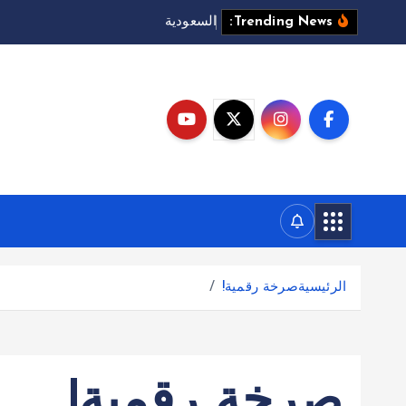
ا
ل
س
ع
و
د
ي
ة
ت
ت
و
ق
ع
ه
ج
Trending News:
الرئيسية
صرخة رقمية!
صرخة رقمية!