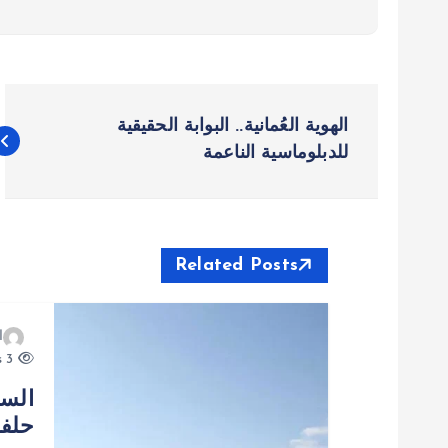
ت
الهوية العُمانية.. البوابة الحقيقية
ص
للدبلوماسية الناعمة
فّ
ح
Related Posts
ا
ا
3 views
ل
السع
حلفا
م