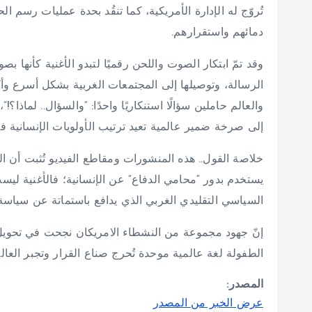
تُروّج له الإدارة الأمريكية، كما تنقُد بحدة عمليات رسم ال
دمائهم واستقرارهم.
وقد تمّ ابتكار الصوت واللحن رقميًا لتبدو الأغنية كأنها ب
الرسالة، وتوصيلها إلى المجتمعات الغربية بشكل أسرع وأكثر 
والعالم حاملين سؤالًا استنكاريًا واحدًا: “والسؤال.. لماذا
إلى صرخة ضمير عالمية تعيد ترتيب الأولويات الإنسانية 
خلاصة القول.. هذه المنشورات ومقاطع الفيديو تُثبت أن ا
يستخدم بدور “محامي الدفاع” عن الإنسانية؛ فالأغنية 
السياسي التقليدي الغربي الذي يدافع باستماتة عن سياسة 
إنّ جهود مجموعة من النشطاء الامريكان نجحت في تحوي
الطفولة لغة عالمية موحدة تُحرج صناع القرار وتجبر العا
المصدر:
عرض الخبر من المصدر