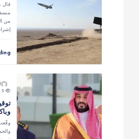
قال م
ق
منسقة
من ال
ا
إشراف
ل
ding
ا
ت
ا
5 views
توقي
وباك
وقّعت
والجم