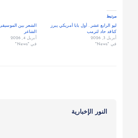
مرتبط
ليو الرابع عشر.. أول بابا أمريكي يبرز
الشعر بين الموسيقى 
كناقد حاد لترمب
الشاعر
أبريل 3, 2026
أبريل 4, 2026
في "News"
في "News"
النور الإخبارية