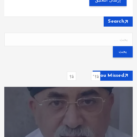
Search
ا
ل
ب
ح
ث
ع
You Missed
ن
: