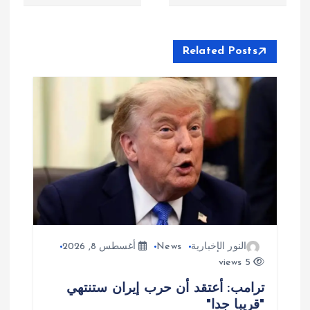
ا
ل
Related Posts
م
ق
ا
ل
ا
النور الإخبارية
News
أغسطس 8, 2026
ت
5 views
ترامب: أعتقد أن حرب إيران ستنتهي
"قريبا جدا"