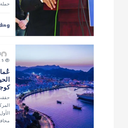
ا
حملة 
ل
ding
ا
ت
ا
5 views
عُما
الحي
كوجه
حققت س
المرك
محافظ