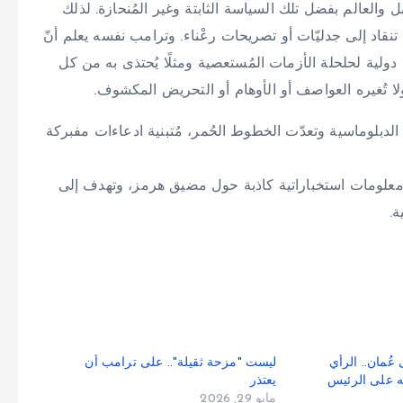
 والعالم بفضل تلك السياسة الثابتة وغير المُنحازة. لذلك
تنقاد إلى جدليّات أو تصريحات رعْناء. وترامب نفسه يعلم أنّ
دولية لحلحلة الأزمات المُستعصية ومثلًا يُحتذى به من كل
ً ولا تُغيره العواصف أو الأوهام أو التحريض المكشوف.
لدبلوماسية وتعدّت الخطوط الحُمر، مُتبنية ادعاءات مفبركة
 معلومات استخباراتية كاذبة حول مضيق هرمز، وتهدف إلى
ة.
عُمان.. الرأي
ليست "مزحة ثقيلة".. على ترامب أن
ه على الرئيس
يعتذر
مايو 29, 2026