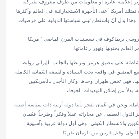
ير إعلامية عابرة أو معلومات من طرف معروف بفبركته
تلك أمريكا أعتى الأجهزة الاستخباراتية في العالم وأكثرها
ي. وهذا يدل أنّ واشنطن تبني سياستها الدولية على فرضيات
 الروسي بريماكوف في تسعينيات القرن الماضي “امريكا
لعالم بجنونها وتهور زعاماتها.
مُتشاطئة على مضيق هرمز. وتربطها بالجانب الإيراني روابط
ع المضيق في واقعه تحت السيادة والقبضة العُمانية الكاملة.
ها، فهي تخص طهران وحدها. وكان الأجدر بالأمريكيين
، بدلاً من إطلاق التهديدات الجوفاء.
املة. ونحن في عُمان نفخر بأننا دولة أريبة ذات سياسة أصيلة
الدول العظمى عن مجاراته عقلاً وفكراً وطرحاً. فعُمان
وين والانشطار الكوني.. وهي أول دولة عربية وآسيوية
الأولى وقبل قرنين من الزمان تقريبًا.