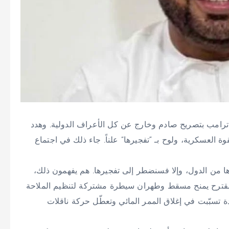
ترامب بتصريح صادم وخارج عن كل الأعراف الدولية. وهدد
وة العسكرية، ولوح بـ “تفجيرها” علناً. جاء ذلك في اجتماع
 من الدول، وإلا فسنضطر إلى تفجيرها. هم يفهمون ذلك،
ل مقترح يمنح مسقط وطهران سيطرة مشتركة لتنظيم الملاحة
 تسبّبت في إغلاق الممر المائي وتعطّل حركة ناقلات