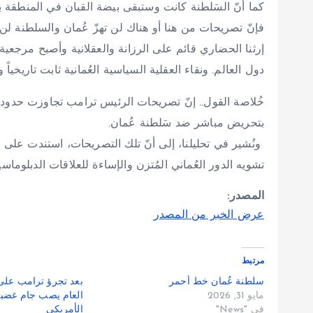
كما أنّ السَلطنة كانت وستبقى بيضة القبان في المنطقة بل
فإنّ تصريحات من هنا أو هناك لن تهزّ عُمان والسلطنة لن 
إرثنا الحضاري قائم على الرزانة والعقلانية وأصبح مرجعية 
دول العالم. ونقاء العقلية السياسية العُمانية ثابت تاريخيا
خُلاصة القول.. إنّ تصريحات الرئيس ترامب تجاوزت حدود ا
بتحريض مباشر ضد سَلطنة عُمان.
ونُشير في تحليلنا، إلى أنّ تلك التصريحات، استندت على
تشويه الدور العُماني المُتزن والإساءة للعلاقات الدبلوماسي
المصدر:
عرض الخبر من المصدر
مرتبط
سلطنة عُمان خط أحمر
بعد تجرؤ ترامب على 
مايو 31, 2026
العام يصب جام غضب
في "News"
الأمريكي