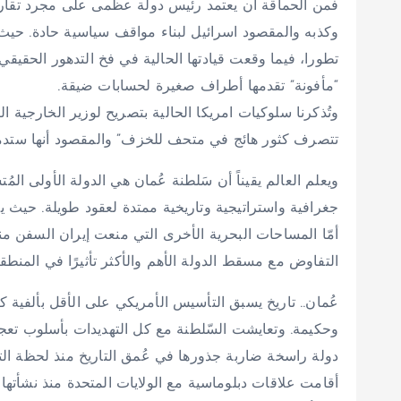
فمن الحماقة أن يعتمد رئيس دولة عظمى على مجرد تقار
وكذبه والمقصود اسرائيل لبناء مواقف سياسية حادة. حيث تم
تطورا، فيما وقعت قيادتها الحالية في فخ التدهور الحقيق
“مأفونة” تقدمها أطراف صغيرة لحسابات ضيقة.
وتُذكرنا سلوكيات امريكا الحالية بتصريح لوزير الخارجية
تتصرف كثور هائج في متحف للخزف” والمقصود أنها ستدمر ا
ويعلم العالم يقيناً أن سَلطنة عُمان هي الدولة الأولى ال
جغرافية واستراتيجية وتاريخية ممتدة لعقود طويلة. حيث يق
أمّا المساحات البحرية الأخرى التي منعت إيران السفن من
التفاوض مع مسقط الدولة الأهم والأكثر تأثيرًا في المنطقة
عُمان.. تاريخ يسبق التأسيس الأمريكي على الأقل بألفية ك
وحكيمة. وتعايشت السّلطنة مع كل التهديدات بأسلوب تعجز 
دولة راسخة ضاربة جذورها في عُمق التاريخ منذ لحظة التك
أقامت علاقات دبلوماسية مع الولايات المتحدة منذ نشأتها 