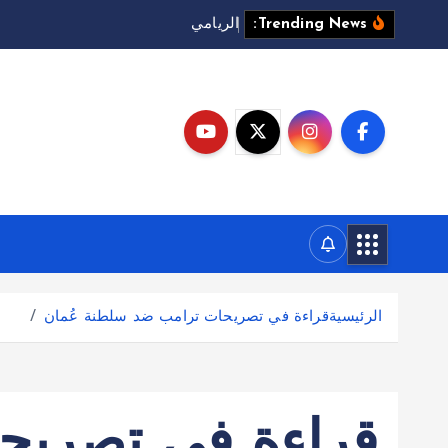
ا
ل
ر
ي
ا
م
ي
ل
ـ
"
ا
ل
ر
ؤ
Trending News:
الرئيسية
قراءة في تصريحات ترامب ضد سلطنة عُمان
قراءة في تصريح