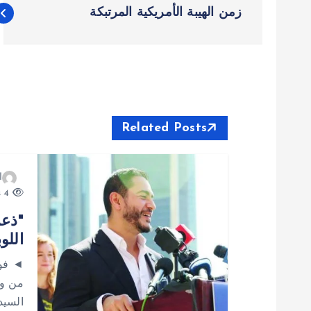
ت
زمن الهيبة الأمريكية المرتبكة
ص
فّ
ح
Related Posts
ا
ا
ل
4 views
"ذعر
م
اللو
ق
◄ فوز
من وص