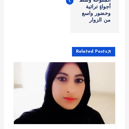
المتنوعة وسط
فّ
أجواءٍ تراثية
وحضور واسع
ح
من الزوار
ا
ل
Related Posts
م
ق
ا
ل
ا