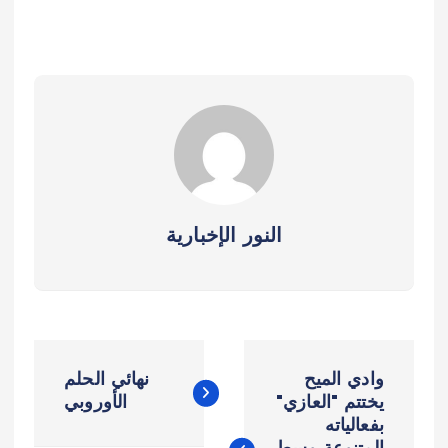
النور الإخبارية
ت
وادي الميح
نهائي الحلم
ص
يختتم "العازي"
الأوروبي
بفعالياته