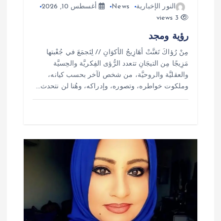
ت
النور الإخبارية
News
أغسطس 10, 2026
3 views
رؤية ومجد
مِنْ رُؤاكَ تَغنَّتْ أهَازِيجُ الأكوَانِ // لِتَجمَعَ في جُعْبتها
مَزِيجًا مِن التيجَانِ تتعدد الرُّؤى الفِكريَّة والحِسيَّة
والعقليَّة والروحيَّة، من شخص لآخر بحسب كيانه،
وملكوت خواطره، وتصوره، وإدراكه، وهُنا لن نتحدث…