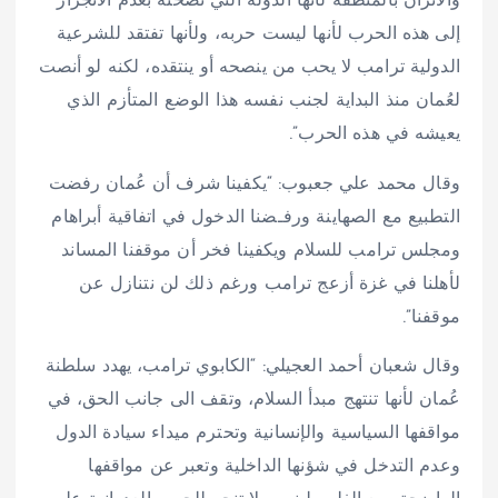
والاتزان بالمنطقة لأنها الدولة التي نصحته بعدم الانجرار
إلى هذه الحرب لأنها ليست حربه، ولأنها تفتقد للشرعية
الدولية ترامب لا يحب من ينصحه أو ينتقده، لكنه لو أنصت
لعُمان منذ البداية لجنب نفسه هذا الوضع المتأزم الذي
يعيشه في هذه الحرب”.
وقال محمد علي جعبوب: “‏يكفينا شرف أن عُمان رفضت
التطبيع مع الصهاينة ورفـضنا الدخول في اتفاقية أبراهام
ومجلس ترامب للسلام ويكفينا فخر أن موقفنا المساند
لأهلنا في غزة أزعج ترامب ورغم ذلك لن نتنازل عن
موقفنا”.
وقال شعبان أحمد العجيلي: “الكابوي ترامب، يهدد سلطنة
عُمان لأنها تنتهج مبدأ السلام، وتقف الى جانب الحق، في
مواقفها السياسية والإنسانية وتحترم ميداء سيادة الدول
وعدم التدخل في شؤنها الداخلية وتعبر عن مواقفها