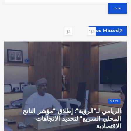
ب
ح
ث
ع
You Missed
ن
:
News
الرؤية": إطلاق "مؤشر الناتج
عُمان الثالث
يع" لتحديد الاتجاهات
بفضل تعزيز 
والاستثمار