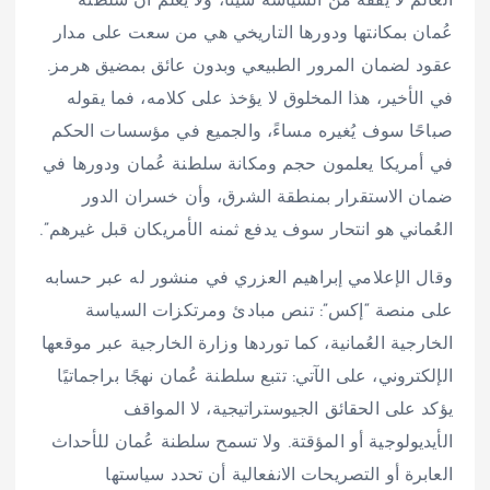
العالم لا يفقه من السياسة شيئًا، ولا يعلم أن سلطنة
عُمان بمكانتها ودورها التاريخي هي من سعت على مدار
عقود لضمان المرور الطبيعي وبدون عائق بمضيق هرمز.
‏في الأخير، هذا المخلوق لا يؤخذ على كلامه، فما يقوله
صباحًا سوف يُغيره مساءً، والجميع في مؤسسات الحكم
في أمريكا يعلمون حجم ومكانة سلطنة عُمان ودورها في
ضمان الاستقرار بمنطقة الشرق، وأن خسران الدور
العُماني هو انتحار سوف يدفع ثمنه الأمريكان قبل غيرهم”.
وقال الإعلامي إبراهيم العزري في منشور له عبر حسابه
على منصة “إكس”: تنص مبادئ ومرتكزات السياسة
الخارجية العُمانية، كما توردها وزارة الخارجية عبر موقعها
الإلكتروني، على الآتي: تتبع سلطنة عُمان نهجًا براجماتيًا
يؤكد على الحقائق الجيوستراتيجية، لا المواقف
الأيديولوجية أو المؤقتة. ولا تسمح سلطنة عُمان للأحداث
العابرة أو التصريحات الانفعالية أن تحدد سياستها