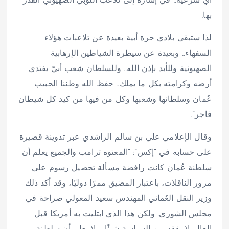
أي شرعية.. في إشارة إلى تلاعب اللوبي الصهيوني القذر
بها.
‏​لذا ستبقى بلادي حرة أبية بعيدة عن تلاعبات هؤلاء
السفهاء.. وبعيدة عن سيطرة الشياطين الإرهابية
الصهيونية وللأبد بإذن الله.. وللسلطان شعب أبيّ يفتدي
أرضه وكرامته بكل ما يملك.. حفظ الله وطننا الحبيب
عُمان وسلطانها وشعبها وكل من فيها من كيد كل شيطان
فاجر”.
وقال الإعلامي علي بن سالم الراشدي عبر تدوينة قصيرة
على حسابه في “إكس”: “المعتوه ترامب والجميع يعلم أن
سلطنة عُمان كانت رافضة مسألة تحصيل رسوم على
مرور الناقلات، باعتبار المضيق ممرًا دوليًا، وقد أكد ذلك
وزير النقل العُماني المهندس سعيد المعولي صراحة في
مجلس الشورى. ‏ولكن هذا الذي ابتليت به أمريكا قبل