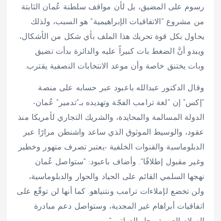
رسوم على المضيق، بل لأن مواقف سلطنة عُمان الثابتة
من مشروع “الاتفاقيات الإبراهيمية” هو السبب، ولذلك
يحاول بكل قوة تحريك هذا الملف بأي شكل من الأشكال،
ويبدو أنَّ الضغط بات كبيراً عليه والدائرة بدأت تضيق
وبات يختنق خاصة وأن موعد الانتخابات النصفية يقترب.
وقال الدكتور عبدالله باعبود عبر حسابه على منصة
“إكس” إن “لغة ترامب الفجّة وتهديده بـ”تدمير” عُمان-
الدولة المسالمة والمحايدة، والشريك التجاري لأمريكا منذ
عقود، والوسيط الموثوق الذي ساعد واشنطن مرارًا عبر
الدبلوماسية والقنوات الخلفية -يعتبر تصرف متهور وخطير
وغير مقبول إطلاقًا”. ‏وأضاف باعبود: “ستواصل عُمان
نهجها السلمي القائم على الحياد والحوار والدبلوماسية،
ولن تخضع لإملاءات ترامب ونتنياهو. كما أنها لن توقّع على
اتفاقيات أبراهام غير المجدية، وستواصل دعم مبادرة