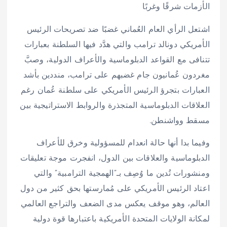
الأزمات شرقًا وغربًا
اشتعل الرأي العام العُماني غضبًا ضد تصريحات الرئيس
الأمريكي دونالد ترامب والتي هدَّد فيها السلطنة بعبارات
تتنافى مع القواعد الدبلوماسية والأعراف الدولية، وصبَّ
مغردون عُمانيون جام غضبهم على ترامب، منددين بأشد
العبارات بتجرؤ الرئيس الأمريكي على سلطنة عُمان رغم
العلاقات الدبلوماسية المتجذرة والروابط الاستراتيجية بين
مسقط وواشنطن.
وفيما بدا أنها حالة انعدام للمسؤولية وخرق للأعراف
الدبلوماسية والعلاقات بين الدول، انفجرت موجة تعليقات
ومنشورات تُدين ما وُصِف بـ”الهمجية الترامبية” والتي
اعتاد الرئيس الأمريكي على مُمارستها بحق كثير من دول
العالم، وهو موقف يعكس مدى الضعف والتراجع العالمي
لمكانة الولايات المتحدة الأمريكية باعتبارها قوة دولية