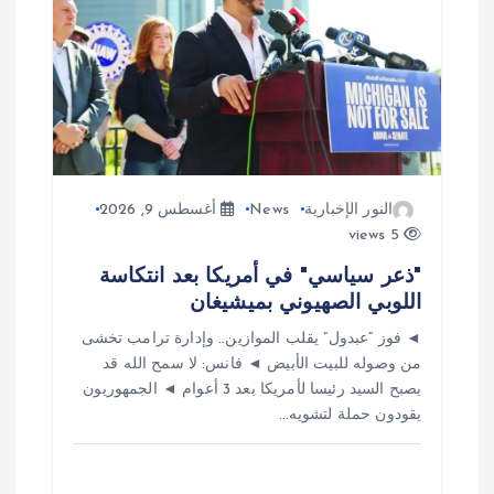
م
ق
ا
ل
النور الإخبارية
News
أغسطس 9, 2026
ا
5 views
ت
"ذعر سياسي" في أمريكا بعد انتكاسة
اللوبي الصهيوني بميشيغان
◄ فوز “عبدول” يقلب الموازين.. وإدارة ترامب تخشى
من وصوله للبيت الأبيض ◄ فانس: لا سمح الله قد
يصبح السيد رئيسا لأمريكا بعد 3 أعوام ◄ الجمهوريون
يقودون حملة لتشويه…