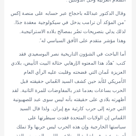
السلام العربية وحل الدولتين”.
وقال الدكتور عبدالله باحجاج عبر حسابه على منصة إكس
“‏من المؤكد أن ترامب يدخل في سيكولوجية معقدة جدًا..
لذلك يدلي بتصريحات تضُر بمصالح بلاده الاستراتيجية..
وهذا مؤشر متقدم على الأفق السياسي له”.
أما الباحث في الشؤون التاريخية نصر البوسعيدي فقد
كتب: “هدَّد هذا المعتوه الإرهابي حثالة البيت الأبيض، بلادي
العزيزة عُمان التي فضحته وقلبت عليه الرأي العام
الأمريكي للأبد حين كشف السيد العُماني حقيقته قبل
الحرب بساعات بعدما غدر بالمفاوضات للمرة الثانية.. لقد
أظهرته بلادي على حقيقته بأنه ليس سوى عبد للصهيونية
التي جرته إلى حرب كارثية مع إيران.. ولذا قال السيد
العُماني إن الولايات المتحدة فقدت سيطرتها على
سياستها الخارجية وإن هذه الحرب ليس حربها ولا تملك