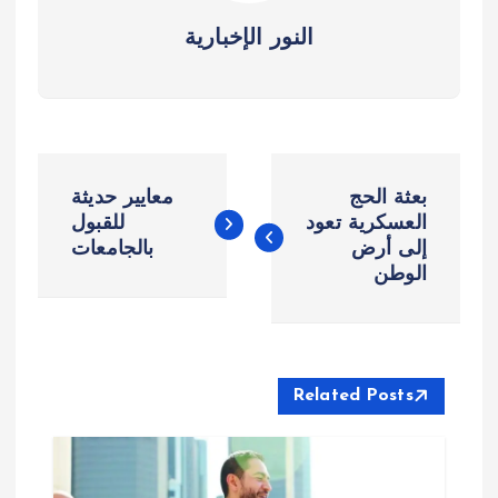
النور الإخبارية
ت
بعثة الحج
معايير حديثة
ص
العسكرية تعود
للقبول
إلى أرض
بالجامعات
الوطن
فّ
ح
ا
Related Posts
ل