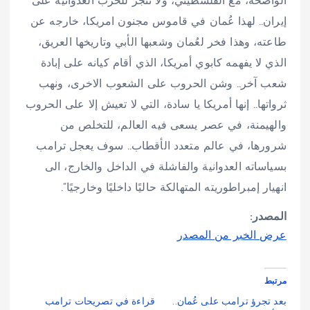
الواضحة، مع الفلسطيني، ولا تنجر للحرب العدوانية على
إيران.. لهذا عُمان في قاموس مجنون امريكا، خارجه عن
طاعته، وهذا فخر لعُمان وشعبها الأبي وتاريخها العريق،
الذي لا يفهمه كابوي أمريكا، الذي أقام كيانه على إبادة
شعب آخر.. وشن الحروب على الشعوب الاخرى، ونهب
ثرواتها.. إنها أمريكا يا سادة، التي لا تعيش إلا على الحروب
والهيمنة، في عصر يسعى فيه العالم، للتخلص من
شرورها، في عالم متعدد الأقطاب.. سوف يعجل ترامب
بسياساته العدوانية والفاشلة في الداخل والخارج، الى
انهيار إمبراطوريته المتهالكة حاليًا داخليًا وخارجيًا”.
المصدر:
عرض الخبر من المصدر
مرتبط
بعد تجرؤ ترامب على عُمان..
قراءة في تصريحات ترامب