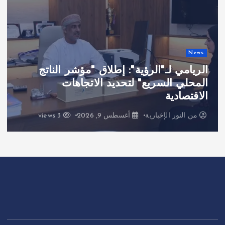
News
الريامي لـ"الرؤية": إطلاق "مؤشر الناتج
المحلي السريع" لتحديد الاتجاهات
الاقتصادية
من
النور الإخبارية
أغسطس 9, 2026
3 views