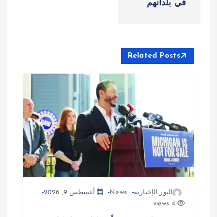
في بلدانهم
ح
ا
ل
Related Posts
م
ق
ا
ل
ا
النور الإخبارية
News
أغسطس 9, 2026
ت
4 views