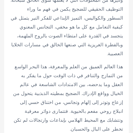
وغيرها من المخلوقات التي لا يعلمها سوى الخالق سبحانه.
التوظيف الحقيقي للضجيج يكمن في فهم ما وراء
السطور والكواليس، التميز الإبداعي للفكر النير يتمثل في
كيفية التعامل مع كل ما هو مخفي، التجانس المعنوي
يتجسد في القدرة على امتطاء الصوت بالروح الملهمة،
وبالفطرة الغريزية التي صنعها الخالق في مسارات الخلايا
العصبية.
هذا العالم العميق من العلم والمعرفة، هذا البحر الواسع
من التمازج والتنافر في ذات الوقت حول ما يفكر به
العقل وما يدحضه، بين الامتدادات الشاسعة في عالم
الخيال وواقع الإدراك. الضجيج بمطيته الذبذبية يتحول من
إزعاج وتوتر إلى إلهام وتجانس، من اختناق حسي إلى
انبلاج روحي مفعم بالحيوية. فتتمارى دوائر معرفية
وتتشابك مع المحيط الهلامي بإبداعات وارتجالات لم تكن
تخطر على البال والحسبان.