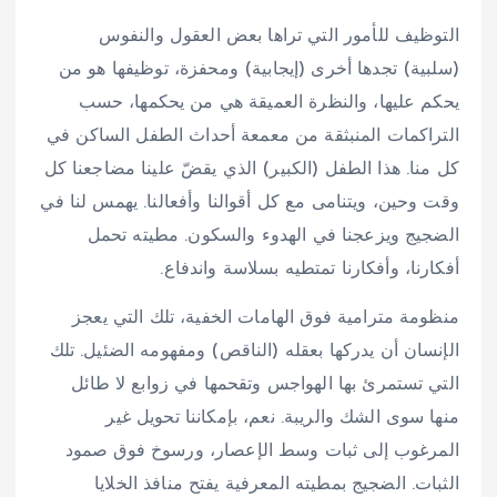
التوظيف للأمور التي تراها بعض العقول والنفوس
(سلبية) تجدها أخرى (إيجابية) ومحفزة، توظيفها هو من
يحكم عليها، والنظرة العميقة هي من يحكمها، حسب
التراكمات المنبثقة من معمعة أحداث الطفل الساكن في
كل منا. هذا الطفل (الكبير) الذي يقضّ علينا مضاجعنا كل
وقت وحين، ويتنامى مع كل أقوالنا وأفعالنا. يهمس لنا في
الضجيج ويزعجنا في الهدوء والسكون. مطيته تحمل
أفكارنا، وأفكارنا تمتطيه بسلاسة واندفاع.
منظومة مترامية فوق الهامات الخفية، تلك التي يعجز
الإنسان أن يدركها بعقله (الناقص) ومفهومه الضئيل. تلك
التي تستمرئ بها الهواجس وتقحمها في زوابع لا طائل
منها سوى الشك والريبة. نعم، بإمكاننا تحويل غير
المرغوب إلى ثبات وسط الإعصار، ورسوخ فوق صمود
الثبات. الضجيج بمطيته المعرفية يفتح منافذ الخلايا