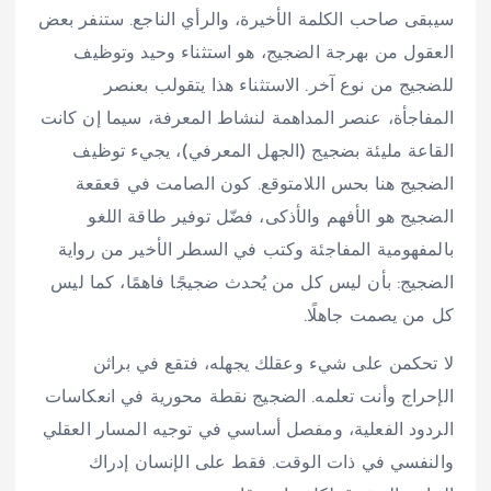
سيبقى صاحب الكلمة الأخيرة، والرأي الناجع. ستنفر بعض
العقول من بهرجة الضجيج، هو استثناء وحيد وتوظيف
للضجيج من نوع آخر. الاستثناء هذا يتقولب بعنصر
المفاجأة، عنصر المداهمة لنشاط المعرفة، سيما إن كانت
القاعة مليئة بضجيج (الجهل المعرفي)، يجيء توظيف
الضجيج هنا بحس اللامتوقع. كون الصامت في قعقعة
الضجيج هو الأفهم والأذكى، فضّل توفير طاقة اللغو
بالمفهومية المفاجئة وكتب في السطر الأخير من رواية
الضجيج: بأن ليس كل من يُحدث ضجيجًا فاهمًا، كما ليس
كل من يصمت جاهلًا.
لا تحكمن على شيء وعقلك يجهله، فتقع في براثن
الإحراج وأنت تعلمه. الضجيج نقطة محورية في انعكاسات
الردود الفعلية، ومفصل أساسي في توجيه المسار العقلي
والنفسي في ذات الوقت. فقط على الإنسان إدراك