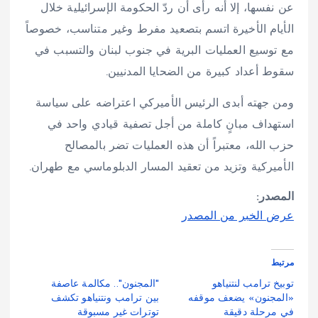
عن نفسها، إلا أنه رأى أن ردّ الحكومة الإسرائيلية خلال
الأيام الأخيرة اتسم بتصعيد مفرط وغير متناسب، خصوصاً
مع توسيع العمليات البرية في جنوب لبنان والتسبب في
سقوط أعداد كبيرة من الضحايا المدنيين.
ومن جهته أبدى الرئيس الأميركي اعتراضه على سياسة
استهداف مبانٍ كاملة من أجل تصفية قيادي واحد في
حزب الله، معتبراً أن هذه العمليات تضر بالمصالح
الأميركية وتزيد من تعقيد المسار الدبلوماسي مع طهران.
المصدر:
عرض الخبر من المصدر
مرتبط
توبيخ ترامب لنتنياهو
"المجنون".. مكالمة عاصفة
«المجنون» يضعف موقفه
بين ترامب ونتنياهو تكشف
في مرحلة دقيقة
توترات غير مسبوقة