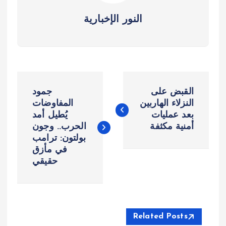
النور الإخبارية
ت
القبض على
جمود
ص
النزلاء الهاربين
المفاوضات
بعد عمليات
يُطيل أمد
أمنية مكثفة
الحرب.. وجون
فّ
بولتون: ترامب
في مأزق
ح
حقيقي
ا
ل
Related Posts