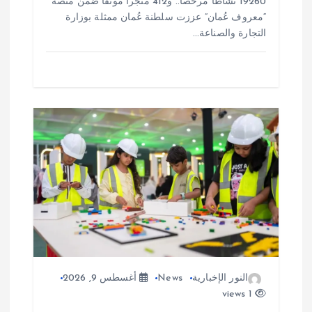
19260 نشاطا مرخصا.. و412 متجرا موثقا ضمن منصة
“معروف عُمان” عززت سلطنة عُمان ممثلة بوزارة
التجارة والصناعة…
النور الإخبارية
News
أغسطس 9, 2026
1 views