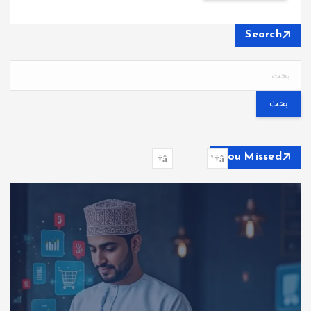
Search
ا
ل
ب
ح
ث
ع
You Missed
ن
: