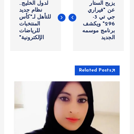
ص
يزيح الستار
لدول الخليج..
عن "فيراري
نظام جديد
جي تي 3-
للتأهل لـ"كأس
فّ
296" ويكشف
المنتخبات
برنامج موسمه
للرياضات
ح
الجديد
الإلكترونية"
ا
ل
Related Posts
م
ق
ا
ل