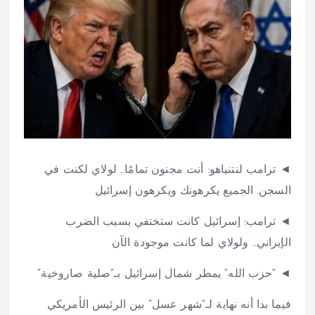
◄ ترامب لنتنياهو: أنت مجنون تمامًا.. لولاي لكنت في
السجن. الجميع يكرهونك ويكرهون إسرائيل
◄ ترامب: إسرائيل كانت ستختفي بسبب الضرب
الإيراني.. ولولاي لما كانت موجودة الآن
◄ “حزب الله” يمطر شمال إسرائيل بـ”صلية صاروخية”
فيما بدا أنه نهاية لـ”شهر عسل” بين الرئيس الأمريكي