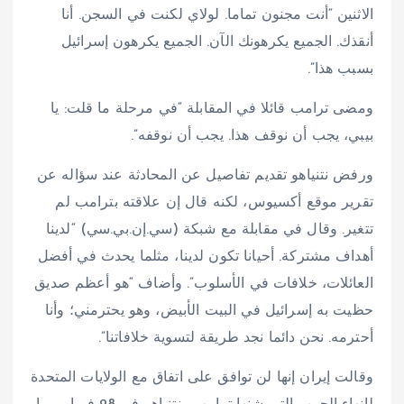
الاثنين “أنت مجنون تماما. لولاي لكنت في السجن. أنا
أنقذك. الجميع يكرهونك الآن. الجميع يكرهون إسرائيل
بسبب هذا”.
ومضى ترامب قائلا في المقابلة “في مرحلة ما قلت: يا
بيبي، يجب أن نوقف هذا. يجب أن نوقفه”.
ورفض نتنياهو تقديم تفاصيل عن المحادثة عند سؤاله عن
تقرير موقع أكسيوس، لكنه قال إن علاقته بترامب لم
تتغير. وقال في مقابلة مع شبكة (سي.إن.بي.سي) “لدينا
أهداف مشتركة. أحيانا تكون لدينا، مثلما يحدث في أفضل
العائلات، خلافات في الأسلوب”. وأضاف “هو أعظم صديق
حظيت به إسرائيل في البيت الأبيض، وهو يحترمني؛ وأنا
أحترمه. نحن دائما نجد طريقة لتسوية خلافاتنا”.
وقالت إيران إنها لن توافق على اتفاق مع الولايات المتحدة