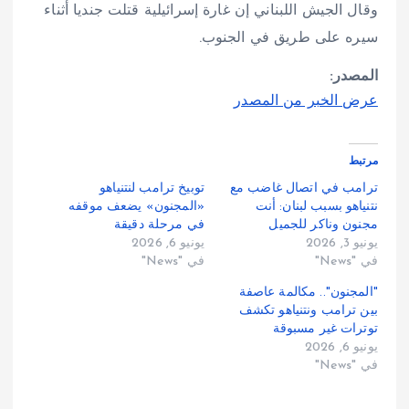
وقال الجيش اللبناني إن غارة إسرائيلية قتلت جنديا أثناء
سيره على طريق في الجنوب.
المصدر:
عرض الخبر من المصدر
مرتبط
ترامب في اتصال غاضب مع
توبيخ ترامب لنتنياهو
نتنياهو بسبب لبنان: أنت
«المجنون» يضعف موقفه
مجنون وناكر للجميل
في مرحلة دقيقة
يونيو 3, 2026
يونيو 6, 2026
في "News"
في "News"
"المجنون".. مكالمة عاصفة
بين ترامب ونتنياهو تكشف
توترات غير مسبوقة
يونيو 6, 2026
في "News"