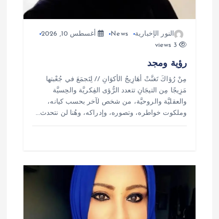
ا
ت
النور الإخبارية
News
أغسطس 10, 2026
3 views
رؤية ومجد
مِنْ رُؤاكَ تَغنَّتْ أهَازِيجُ الأكوَانِ // لِتَجمَعَ في جُعْبتها
مَزِيجًا مِن التيجَانِ تتعدد الرُّؤى الفِكريَّة والحِسيَّة
والعقليَّة والروحيَّة، من شخص لآخر بحسب كيانه،
وملكوت خواطره، وتصوره، وإدراكه، وهُنا لن نتحدث…