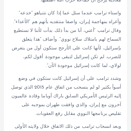
معادية يُرجح أن جماعة حزب الله أطلقتها.
واستاء ترامب عندما سئل عما إذا كان نتنياهو “خدعه”
وأغراه بمهاجمة إيران، واصفا منتقديه بأنهم هم “الأعداء”.
وقال ترامب “أعني، أنا من بدأ ذلك. بدأت لأننا لا نستطيع
السماح لهم بامتلاك سلاح نووي”. وأضاف “هذا يتعلق
بإسرائيل، لأنها كانت على الأرجح ستكون أول من يتعرض
للضرب. لم تكن إسرائيل لتبقى موجودة. أقول لكم،
لولاي، لما كانت إسرائيل موجودة الآن”.
وشدد ترامب على أن إسرائيل كانت ستكون في وضع
أسوأ بكثير لو لم ينسحب من اتفاق عام 2015 الذي توصل
إليه الرئيس الأمريكي السابق باراك أوباما وقادة عالميون
آخرون مع إيران، والذي وافقت طهران بموجبه على
تقليص برنامجها النووي مقابل رفع العقوبات.
وبعد انسحاب ترامب من ذلك الاتفاق خلال ولايته الأولى