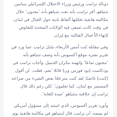
دونالد ترامب ورئيس وزراء الاحتلال الإسرائيلي بنيامين
نتنياهو، أقر ترامب بأنه نعت نتنياهو بأنه “مجنون” خلال
مكالمة هاتفية تخللتها ألفاظ نابية حول القتال في لبنان،
في وقت كانت تسعى فيه الولايات المتحدة للتفاوض
لإنهاء الأعمال القتالية مع إيران.
وفي مقابلة بُثت أمس الأربعاء، سُئل ترامب عما ورد في
تقرير نشره موقع أكسيوس بأنه وصف نتنياهو بأنه
“مجنون تمامًا” واتهمه بنكران الجميل. وأجاب ترامب في
بودكاست (بود فورس ون) قائلا “نعم، فعلت.. لن أقول
(كنت) غاضبًا. لقد كنت منزعجًا بعض الشيء من صراعه
المستمر مع لبنان، كما تعلمون”. لكن رغم ذلك قال
ترامب إن علاقته بنتنياهو “جيدة للغاية”.
وأورد تقرير أكسيوس، الذي استند إلى مسؤول أمريكي
لم يسمه، أن ترامب قال لنتنياهو في مكالمة هاتفية يوم