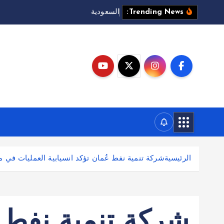
ا
ل
س
ع
و
د
ي
ة
ت
ت
و
ق
ع
Trending News:
الرئيسية
شركة تنمية نفط عُمان تؤكد انسيابية العمليات في م
شركة تنمية نفط 