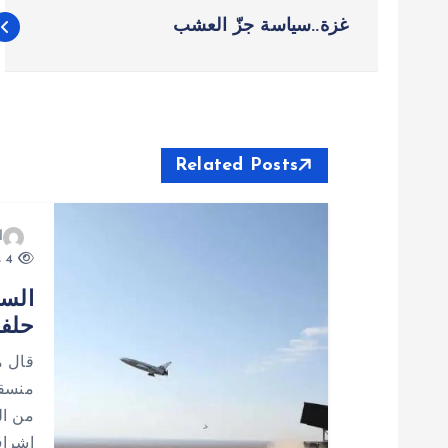
ت
غزة..سياسة جزّ العشب
ص
فّ
ح
Related Posts
ا
ا
4 views
ل
السع
حلفا
م
قال م
ق
منسقة
من ال
إشراف