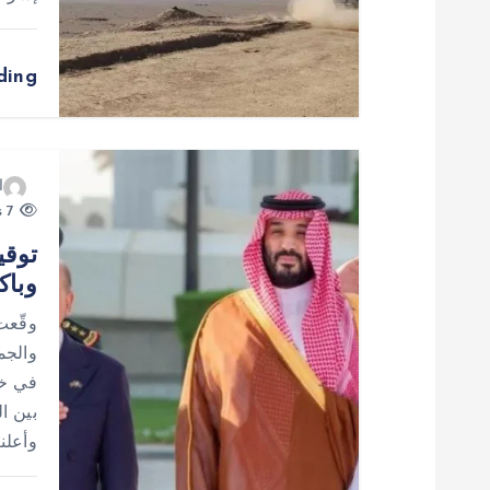
ا
ل
ding
ا
ت
ا
7 views
توقي
وباك
وقّعت
والجم
في خط
بين ا
وأعلن