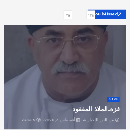
ث
ع
You Missed
ن
:
News
غزة..الملاذ المفقود
من
النور الإخبارية
أغسطس 8, 2026
6 views