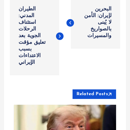
ت
البحرين
الطيران
ص
لإيران: الأمن
المدني:
لا يُبنى
استئناف
بالصواريخ
الرحلات
فّ
والمسيرات
الجوية بعد
تعليق مؤقت
ح
بسبب
الاعتداءات
ا
الإيراني
ل
م
Related Posts
ق
ا