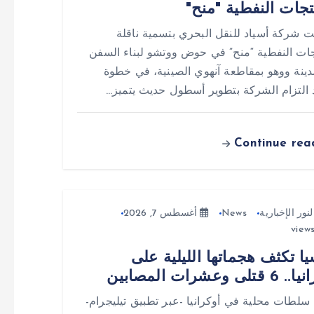
تجات النفطية "منح"
ت شركة أسياد للنقل البحري بتسمية ناقلة
جات النفطية “منح” في حوض ووتشو لبناء السفن
ينة ووهو بمقاطعة آنهوي الصينية، في خطوة
التزام الشركة بتطوير أسطول حديث يتميز…
Continue rea
لنور الإخبارية
News
أغسطس 7, 2026
ا تكثف هجماتها الليلية على
تلى وعشرات المصابين
سلطات محلية في أوكرانيا -عبر تطبيق تيليجرام-