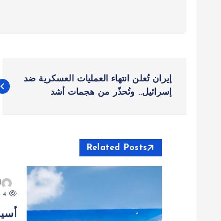
ت
إيران تُعلن انتهاء العمليات العسكرية ضد
ص
إسرائيل.. وتُحذّر من هجمات أشد
فّ
ح
Related Posts
ا
ا
4 views
ل
أسيا