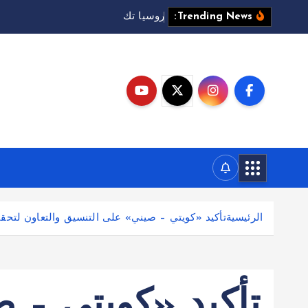
ر
و
س
ي
ا
ت
ك
ث
ف
ه
ج
م
ا
ت
Trending News:
الرئيسية
تأكيد «كويتي – صيني» على التنسيق والتعاون لتحقي
تأكيد «كويتي – 