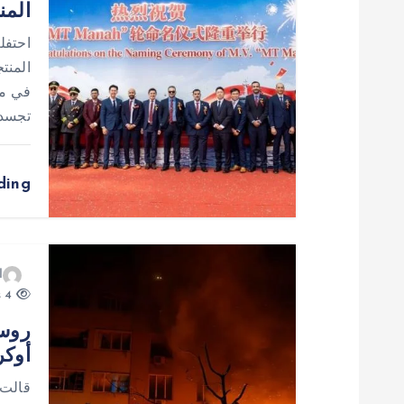
المن
م
احتفل
ق
المنت
في مد
ا
تجسد 
ل
ding
ا
ت
ا
4 views
روسي
أوكرانيا.. 6 ق
قالت 