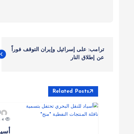
ت
ترامب: على إسرائيل وإيران التوقف فوراً
ص
عن إطلاق النار
فّ
ح
Related Posts
ا
ا
4 views
ل
أسيا