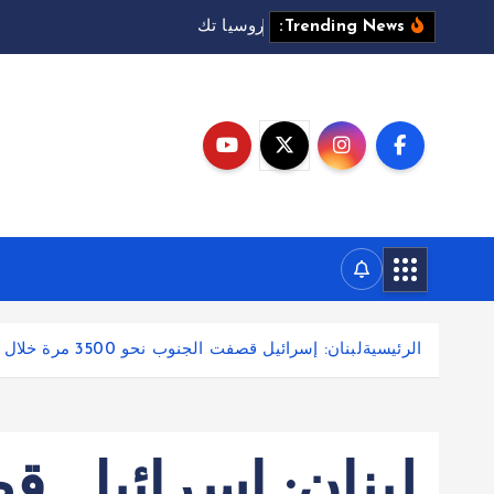
ر
و
س
ي
ا
ت
ك
ث
ف
ه
ج
م
ا
ت
Trending News:
الرئيسية
لبنان: إسرائيل قصفت الجنوب نحو 3500 مرة خلال وقف إطلاق النار
لبنان: إسرائيل 