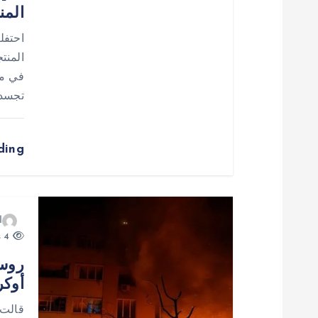
المن
م
احتفل
ق
المنت
في مد
ا
تجسد 
ل
ding
ا
ت
ا
4 views
روسي
أوكرانيا.. 6 ق
قالت 