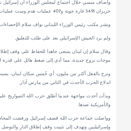
حزيران 3491 غارة جوية و407 عمليات هدم وست عمليات جرف سوت قرى بأكملها في أقصى جنوب لبنان بالأرض.
ونشر مكتب رئيس الوزراء اللبناني نواف سلام الإحصاءا
ولم يرد الجيش الإسرائيلي بعد على طلب للتعليق.
وقال سلام إن لبنان يسعى جاهدا للحفاظ على وقف إطلاق
موجات نزوح جديدة، مما أدى إلى ضغط هائل على قدرة لبنا
ونزح بالفعل أكثر من مليون، أي خُمس سكان لبنان، بسبب ا
اندلاع الحرب الأحدث في الثاني من مارس آذار.
وبدأت أحدث مواجهة عندما أطلق حزب الله الصواريخ على إس
والأمريكية ضدها.
وواصلت جماعة حزب الله قصف إسرائيل ورفضت المحادثات ا
وإسرائيليين وتهدف إلى تثبيت وقف إطلاق النار والتوصل إل