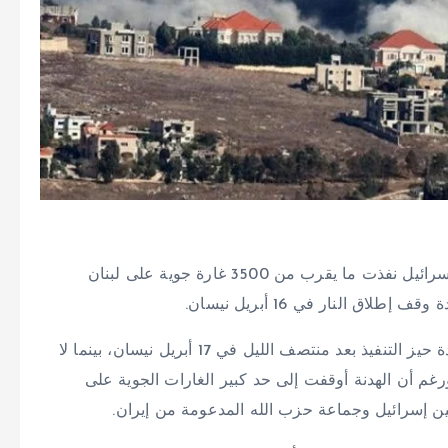
قال وزير الدفاع اللبناني ميشال منسي اليوم الاثنين إن إسرائيل نفذت ما يقرب من 3500 غارة جوية على لبنان
ق النار في 16 أبريل نيسان.
ودخل وقف إطلاق النار الذي توسطت فيه الولايات المتحدة حيز التنفيذ بعد منتصف الليل في 17 أبريل نيسان، بينما لا
غم أن الهدنة أوقفت إلى حد كبير الغارات الجوية على
ين إسرائيل وجماعة حزب الله المدعومة من إيران.