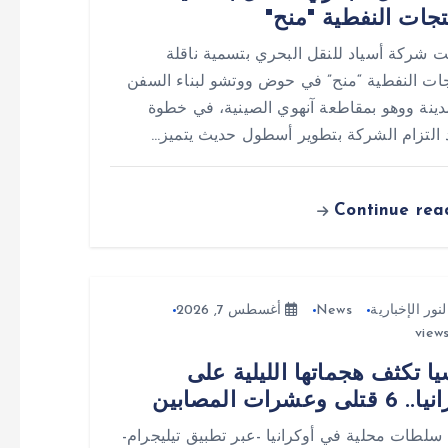
تجات النفطية "منح"
ت شركة أسياد للنقل البحري بتسمية ناقلة
جات النفطية “منح” في حوض ووتشو لبناء السفن
ينة ووهو بمقاطعة آنهوي الصينية، في خطوة
التزام الشركة بتطوير أسطول حديث يتميز…
Continue rea
لنور الإخبارية
News
أغسطس 7, 2026
ا تكثف هجماتها الليلية على
تلى وعشرات المصابين
سلطات محلية في أوكرانيا -عبر تطبيق تيليجرام-