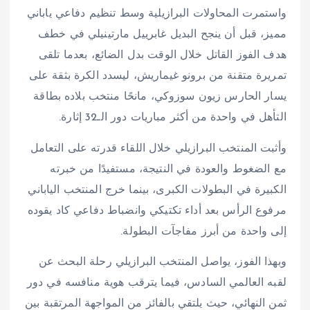
واستمرت المحاولات البرازيلية وسط تنظيم دفاعي ياباني
مميز، قبل أن ينجح البديل غابرييل مارتينيلي في خطف
هدف الفوز القاتل خلال الوقت بدل الضائع، بعدما تلقى
تمريرة متقنة من برونو غيماريش، ليسدد الكرة بثقة على
يسار الحارس زيون سوزوكي، مانحًا منتخب بلاده بطاقة
التأهل في واحدة من أكثر مباريات دور الـ32 إثارة.
وأثبت المنتخب البرازيلي خلال اللقاء قدرته على التعامل
مع الضغوط والعودة في النتيجة، مستفيدًا من خبرته
الكبيرة في البطولات الكبرى، بينما خرج المنتخب الياباني
مرفوع الرأس بعد أداء تكتيكي وانضباط دفاعي كاد يقوده
إلى واحدة من أبرز مفاجآت البطولة.
وبهذا الفوز، يواصل المنتخب البرازيلي رحلة البحث عن
لقبه العالمي السادس، فيما يترقب هوية منافسه في دور
ثمن النهائي، حيث يلتقي بالفائز من المواجهة المرتقبة بين