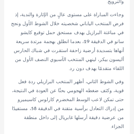
والنرويج.
وجاءت المباراة على مستوى عالٍ من الإثارة والندية، إذ
فرض المنتخب الياباني شخصيته خلال الشوط الأول ونجح
في مباغتة البرازيل بهدف مستحق حمل توقيع كايشو
سانو في الدقيقة 29، بعدما انطلق بهجمة مرتدة سريعة
أنهاها بتسديدة أرضية زاحفة استقرت في شباك الحارس
أليسون بيكر، لينهي المنتخب الآسيوي النصف الأول من
اللقاء متقدمًا بهدف دون رد.
وفي الشوط الثاني، أظهر المنتخب البرازيلي ردة فعل
قوية، وكثف ضغطه الهجومي بحثًا عن العودة في النتيجة،
حتى تمكن لاعب الوسط المخضرم كارلوس كاسيميرو
من إدراك التعادل برأسية متقنة في الدقيقة 58، مستفيدًا
من عرضية دقيقة أرسلها غابريال إلى داخل منطقة
الجزاء.