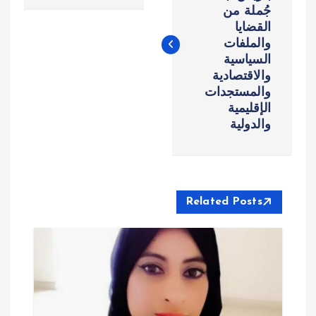
جُملة من
فّ
القضايا
والملفات
ح
السياسية
والاقتصادية
ا
والمستجدات
الإقليمية
ل
والدولية
م
ق
Related Posts
ا
ل
ا