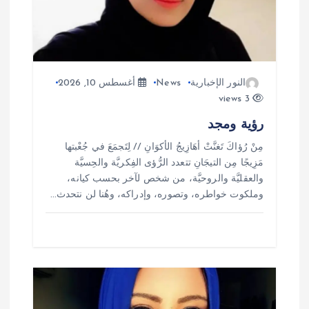
ت
النور الإخبارية
News
أغسطس 10, 2026
3 views
رؤية ومجد
مِنْ رُؤاكَ تَغنَّتْ أهَازِيجُ الأكوَانِ // لِتَجمَعَ في جُعْبتها
مَزِيجًا مِن التيجَانِ تتعدد الرُّؤى الفِكريَّة والحِسيَّة
والعقليَّة والروحيَّة، من شخص لآخر بحسب كيانه،
وملكوت خواطره، وتصوره، وإدراكه، وهُنا لن نتحدث…