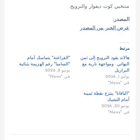
منتخبي كوت ديفوار والنرويج.
المصدر:
عرض الخبر من المصدر
مرتبط
هالاند يقود النرويج إلى ثمن
"الفراعنة" يتماسك أمام
النهائي.. ومواجهة نارية مع
"السامبا" رغم الهزيمة بثنائية
البرازيل
يونيو 8, 2026
يوليو 1, 2026
في "News"
في "News"
"البافانا" ينتزع نقطة ثمينة
أمام التشيك
يونيو 20, 2026
في "News"