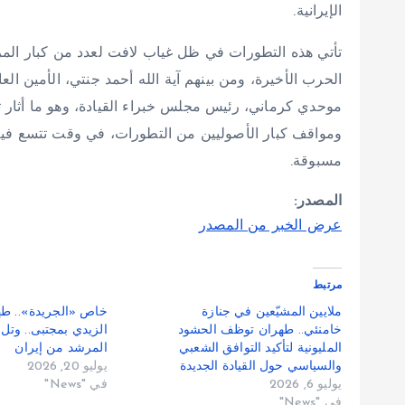
الإيرانية.
تأتي هذه التطورات في ظل غياب لافت لعدد من كبار المرجع
الحرب الأخيرة، ومن بينهم آية الله أحمد جنتي، الأمين ال
موحدي كرماني، رئيس مجلس خبراء القيادة، وهو ما أثار 
ومواقف كبار الأصوليين من التطورات، في وقت تتسع فيه 
مسبوقة.
المصدر:
عرض الخبر من المصدر
مرتبط
ملايين المشيّعين في جنازة
خاص «الجريدة».. طه
خامنئي.. طهران توظف الحشود
الزيدي بمجتبى.. وتل
المليونية لتأكيد التوافق الشعبي
المرشد من إيران
والسياسي حول القيادة الجديدة
يوليو 20, 2026
يوليو 6, 2026
في "News"
في "News"