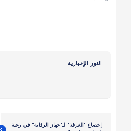
النور الإخبارية
ت
إخضاع "الغرفة" لـ"جهاز الرقابة" في رغبة