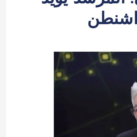
اشنطن