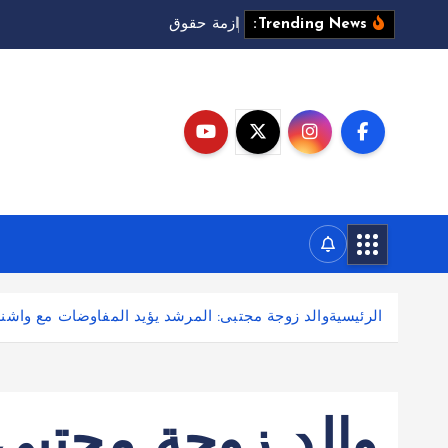
أ
ز
م
ة
ح
ق
و
ق
ا
ل
ب
ث
ت
Trending News:
الرئيسية
والد زوجة مجتبى: المرشد يؤيد المفاوضات مع واش
والد زوجة مجتبى: