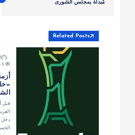
ص
مُبداة بمجلس الشورى
فّ
ح
Related Posts
ا
ا
3 views
ل
أزمة
م
الشر
ق
قبل أ
العرب
ا
دخل م
الحسا