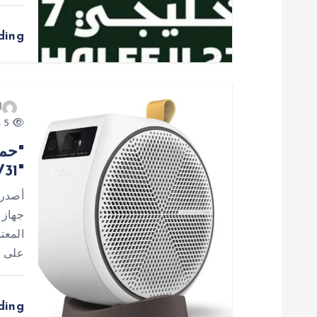
ل
ding
ا
ت
ا
5 views
"حما
"GV31"
أصدرت
المعت
على س
ding