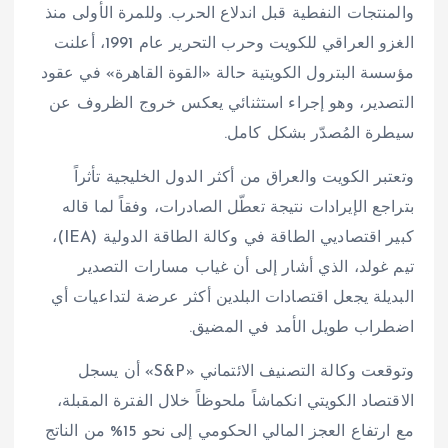
والمنتجات النفطية قبل اندلاع الحرب. وللمرة الأولى منذ
الغزو العراقي للكويت وحرب التحرير عام 1991، أعلنت
مؤسسة البترول الكويتية حالة «القوة القاهرة» في عقود
التصدير، وهو إجراء استثنائي يعكس خروج الظروف عن
سيطرة المُصدّر بشكل كامل.
وتعتبر الكويت والعراق من أكثر الدول الخليجية تأثراً
بتراجع الإيرادات نتيجة تعطّل الصادرات، وفقاً لما قاله
كبير اقتصاديي الطاقة في وكالة الطاقة الدولية (IEA)،
تيم غولد، الذي أشار إلى أن غياب مسارات التصدير
البديلة يجعل اقتصادات البلدين أكثر عرضة لتداعيات أي
اضطراب طويل الأمد في المضيق.
وتوقعت وكالة التصنيف الائتماني «S&P» أن يسجل
الاقتصاد الكويتي انكماشاً ملحوظاً خلال الفترة المقبلة،
مع ارتفاع العجز المالي الحكومي إلى نحو 15% من الناتج