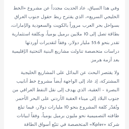
وفي هذا السياق، عاد الحديث مجدداً عن مشروع «الخط
الخليجي السريع»، الذي يقترح ربط حقول جنوب العراق
بسواحل بحر العرب مروراً بالكويت والسعودية والإمارات،
بطاقة تصل إلى 10 ملايين برميل يومياً، وبكلفة استثمارية
تقدر بنحو 55.6 مليار دولار، وفقاً لتقديرات أوردتها
دراسات متخصصة تناولت مشاريع البنية التحتية الإقليمية
بعد أزمة هرمز.
ولا يقتصر البحث عن البدائل على المشاريع الخليجية
المشتركة، إذ عاد إلى الواجهة أيضاً مشروع خط أنابيب
البصرة – العقبة، الذي يهدف إلى نقل النفط العراقي من
جنوب البلاد إلى ميناء العقبة الأردني على البحر الأحمر.
وتُقدّر كلفة المشروع بنحو 10 مليارات دولار، فيما تبلغ
طاقته التصميمية نحو مليون برميل يومياً، وفقاً لبيانات
شركة «Kpler» المتخصصة في تتبّع أسواق الطاقة