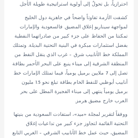
احترازياً، بل تحولٌ إلى أولوية استراتيجية طويلة الأجل.
كشفت الأزمة تفاوتاً واضحاً في جاهزية دول الخليج
لمواجهة سيناريو إغلاق المضيق. فالسعودية والإمارات
تمكنتا من الحفاظ على جزء كبير من صادراتهما النفطية
بفضل استثمارات مبكرة في البنية التحتية البديلة. وتمتلك
المملكة خط الأنابيب شرق – غرب الذي ينقل النفط من
المنطقة الشرقية إلى ميناء ينبع على البحر الأحمر بطاقة
تصل إلى 7 ملايين برميل يومياً، فيما تمتلك الإمارات خط
أنابيب أبوظبي للنفط الخام بطاقة تبلغ نحو 1.5 مليون
برميل يومياً ينتهي إلى ميناء الفجيرة المطل على بحر
العرب خارج مضيق هرمز.
ووفقاً لتقرير لمجلة «ميد»، استفادت السعودية من بنيتها
التحتية القائمة لتجاوز جزء كبير من تداعيات إغلاق
المضيق، حيث عمل خط الأنابيب الشرقي – الغربي التابع