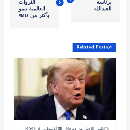
برئاسة
الثروات
العبدالله
العالمية تنمو
فّ
بأكثر من 10%
ح
ا
Related Posts
ل
م
ق
ا
ل
ا
النور الإخبارية
News
أغسطس 8, 2026