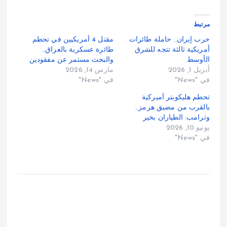
مرتبط
حرب إيران.. حاملة طائرات
مقتل 4 أمريكيين في تحطم
أمريكية ثالثة تتجه للشرق
طائرة عسكرية بالعراق..
الأوسط
والبحث مستمر عن مفقودين
أبريل 1, 2026
مارس 14, 2026
في "News"
في "News"
تحطم هليكوبتر أميركية
بالقرب من مضيق هرمز..
وترامب: الطياران بخير
يونيو 10, 2026
في "News"