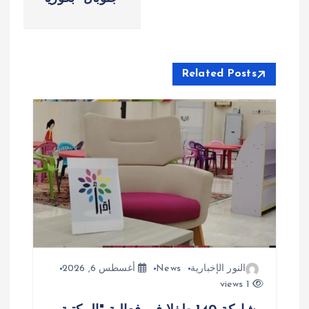
ا
ل
Related Posts
م
ق
ا
ل
ا
ت
النور الإخبارية
News
أغسطس 6, 2026
1 views