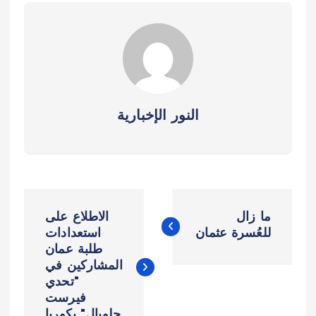
النور الإخبارية
ت
ما زال
الاطلاع على
ص
للعُسرة عثمان
استعدادات
طلبة عمان
المشاركين في
فّ
"تحدي
فيرست
ح
جلوبال" بكوريا