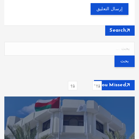
Search
ا
ل
ب
ح
ث
ع
You Missed
ن
: