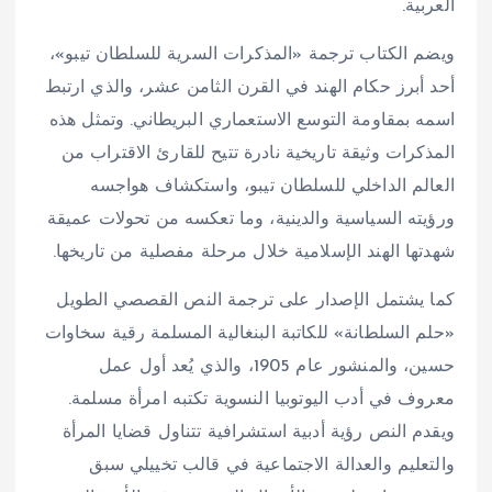
العربية.
ويضم الكتاب ترجمة «المذكرات السرية للسلطان تيبو»،
أحد أبرز حكام الهند في القرن الثامن عشر، والذي ارتبط
اسمه بمقاومة التوسع الاستعماري البريطاني. وتمثل هذه
المذكرات وثيقة تاريخية نادرة تتيح للقارئ الاقتراب من
العالم الداخلي للسلطان تيبو، واستكشاف هواجسه
ورؤيته السياسية والدينية، وما تعكسه من تحولات عميقة
شهدتها الهند الإسلامية خلال مرحلة مفصلية من تاريخها.
كما يشتمل الإصدار على ترجمة النص القصصي الطويل
«حلم السلطانة» للكاتبة البنغالية المسلمة رقية سخاوات
حسين، والمنشور عام 1905، والذي يُعد أول عمل
معروف في أدب اليوتوبيا النسوية تكتبه امرأة مسلمة.
ويقدم النص رؤية أدبية استشرافية تتناول قضايا المرأة
والتعليم والعدالة الاجتماعية في قالب تخييلي سبق