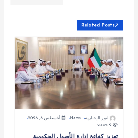
ل
م
Related Posts
ق
ا
ل
ا
ت
النور الإخبارية
News
أغسطس 6, 2026
2 views
تعزيز كفاءة إدارة الأصول الحكومية