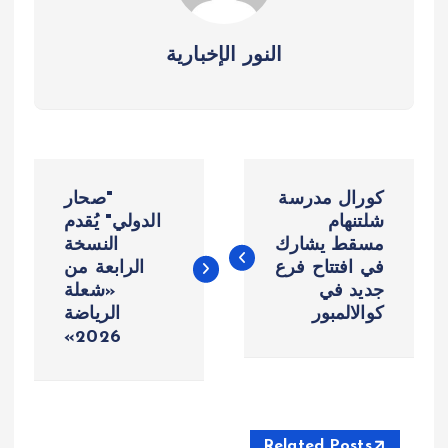
النور الإخبارية
ت
كورال مدرسة
"صحار
ص
شلتنهام
الدولي" يُقدم
مسقط يشارك
النسخة
في افتتاح فرع
الرابعة من
فّ
جديد في
«شعلة
كوالالمبور
الرياضة
ح
2026»
ا
ل
Related Posts