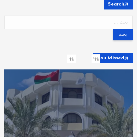
Search
ا
ل
ب
ح
ث
ع
You Missed
ن
: