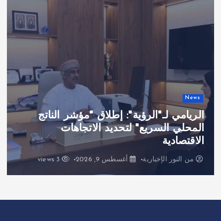
News
الريامي لـ"الرؤية": إطلاق "مؤشر الناتج
المحلي السريع" لتحديد الاتجاهات
الاقتصادية
من
النور الإخبارية
أغسطس 9, 2026
3 views