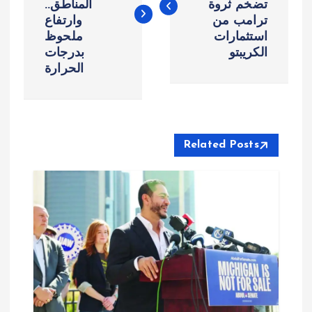
تضخم ثروة
المناطق..
فّ
ترامب من
وارتفاع
استثمارات
ملحوظ
ح
الكريبتو
بدرجات
الحرارة
ا
ل
م
Related Posts
ق
ا
ل
ا