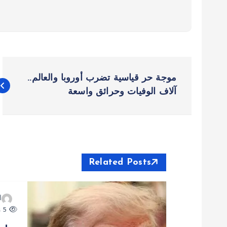
ت
موجة حر قياسية تضرب أوروبا والعالم..
ص
آلاف الوفيات وحرائق واسعة
فّ
ح
Related Posts
ا
ا
ل
5 views