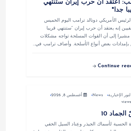
ب: أعتقد أن حرب إيران ستنتهي
با جدا"
لرئيس الأمريكي دونالد ترامب اليوم الخميس
يين إنه يعتقد أن حرب إيران “ستنتهي قريبا
 مشيرا إلى أن القوات المسلحة تواجه مشكلات
 بإمدادات بعض أنواع الأسلحة. وأضاف ترامب في…
Continue rea
لنور الإخبارية
News
أغسطس 8, 2026
الجماد 10
ة الحسية لأسماك الجيذر وعِناد السيل الخفي