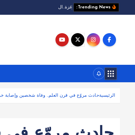
غ
ز
ة
.
.
ا
ل
م
ل
ذ
ا
ل
Trending News:
الرئيسية
حادث مروّع في قرن العلم.. وفاة شخصين وإصابة خ
حادث مروّع في قر