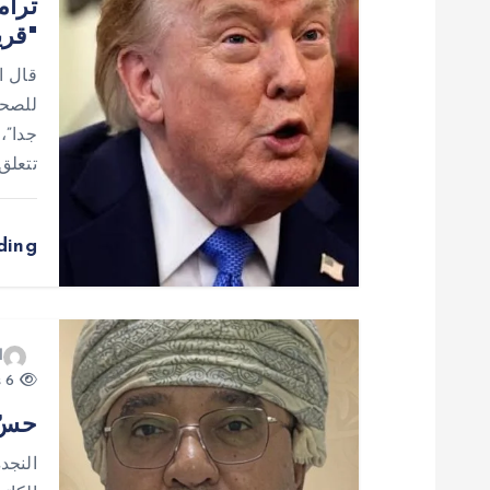
ترام
م
"قري
ق
قال ا
للصحف
ا
جدا”،
تتعلق
ل
ding
ا
ت
ا
6 views
حسّ 
النجد