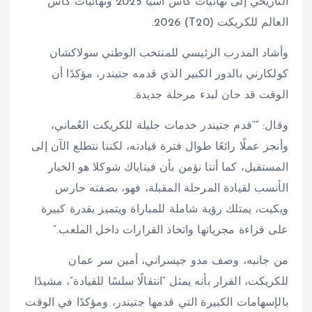
التاريخي إلى نهائيات كأس آسيا 2025 ونهائيات كأس
العالم للكريكت (T20) 2026.
وأشاد المدرب الرئيسي للمنتخب الوطني سولاكشان
كولكارني بالدور الكبير الذي قدمه جتيندر، مؤكدًا أن
الوقت قد حان لبدء مرحلة جديدة.
وقال: “”قدم جتيندر خدمات جليلة للكريكت العُماني،
وأنجز عملًا رائعًا طوال فترة قيادته، لكننا نتطلع الآن إلى
المستقبل، كما أننا نؤمن بأن فيناياك شوكلا هو الخيار
الأنسب لقيادة المرحلة المقبلة، فهو، بصفته حارس
ويكيت، يمتلك رؤية شاملة للمباراة ويتميز بقدرة كبيرة
على قراءة مجرياتها واتخاذ القرارات داخل الملعب.”
من جانبه، وصف مدو جيسراني، أمين سر عمان
للكريكت، القرار بأنه يمثل “انتقالًا سلسًا للقيادة”، مشيدًا
بالإسهامات الكبيرة التي قدمها جتيندر، ومؤكدًا في الوقت