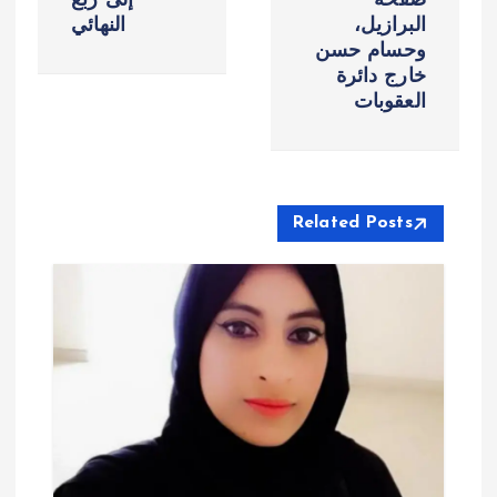
صفحة
إلى ربع
ا
البرازيل،
النهائي
وحسام حسن
ل
خارج دائرة
العقوبات
م
ق
Related Posts
ا
ل
ا
ت