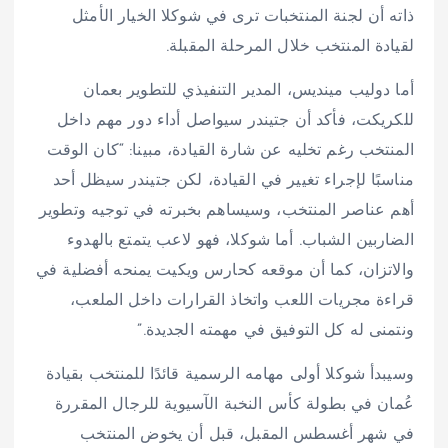
ذاته أن لجنة المنتخبات ترى في شوكلا الخيار الأمثل
لقيادة المنتخب خلال المرحلة المقبلة.
أما دوليب مينديس، المدير التنفيذي للتطوير بعمان
للكريكت، فأكد أن جتيندر سيواصل أداء دور مهم داخل
المنتخب رغم تخليه عن شارة القيادة، مبينا: “كان الوقت
مناسبًا لإجراء تغيير في القيادة، لكن جتيندر سيظل أحد
أهم عناصر المنتخب، وسيساهم بخبرته في توجيه وتطوير
الضاربين الشباب. أما شوكلا، فهو لاعب يتمتع بالهدوء
والاتزان، كما أن موقعه كحارس ويكيت يمنحه أفضلية في
قراءة مجريات اللعب واتخاذ القرارات داخل الملعب،
ونتمنى له كل التوفيق في مهمته الجديدة.”
وسيبدأ شوكلا أولى مهامه الرسمية قائدًا للمنتخب بقيادة
عُمان في بطولة كأس النخبة الآسيوية للرجال المقررة
في شهر أغسطس المقبل، قبل أن يخوض المنتخب