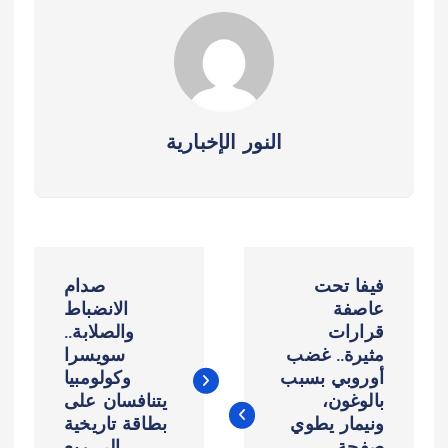
النور الإخبارية
ت
فيفا تحت
صدام
ص
عاصفة
الانضباط
قرارات
والصلابة..
مثيرة.. غضب
سويسرا
فّ
أوروبي بسبب
وكولومبيا
بالوغون،
يتنافسان على
ح
ونيمار يطوي
بطاقة تاريخية