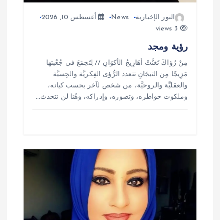
النور الإخبارية
News
أغسطس 10, 2026
3 views
رؤية ومجد
مِنْ رُؤاكَ تَغنَّتْ أهَازِيجُ الأكوَانِ // لِتَجمَعَ في جُعْبتها
مَزِيجًا مِن التيجَانِ تتعدد الرُّؤى الفِكريَّة والحِسيَّة
والعقليَّة والروحيَّة، من شخص لآخر بحسب كيانه،
وملكوت خواطره، وتصوره، وإدراكه، وهُنا لن نتحدث…