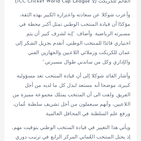
العالم للكريكت (ICC Cricket World Cup League 2).
وأعرب شوكلا عن سعادته واعتزازه الكبير بهذه الثقة،
مؤكدًا أن قيادة المنتخب الوطني تمثل أكبر محطة في
مسيرته الرياضية. وأضاف: “إنه لشرف كبير أن يتم
اختياري قائدًا للمنتخب الوطني، أتقدم بجزيل الشكر إلى
عمان للكريكت وزملائي اللاعبين والجهازين الفني
والإداري وكل من ساندني طوال مسيرتي.”
وأشار القائد شوكلا إلى أن قيادة المنتخب تعد مسؤولية
كبيرة، موضحا أنه مستعد لبذل كل ما لديه من أجل
الفريق. ولفت الى أن المنتخب يمتلك مجموعة مميزة من
اللاعبين، وأنهم سيعملون من أجل تشريف سلطنة عُمان،
ورفع علم السلطنة في المحافل العالمية.
ويأتي هذا التغيير في قيادة المنتخب الوطني بتوقيت مهم،
إذ يحتل المنتخب العُماني المركز الرابع في ترتيب دوري