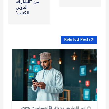
من "الشارقة
ح
الدولي
للكتاب"
ا
ل
م
Related Posts
ق
ا
ل
ا
ت
النور الإخبارية
News
أغسطس 9, 2026