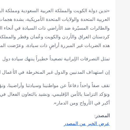
«تدين دولة الكويت والمملكة العربية السعودية ومملكة الب
العربية المتحدة والولايات المتحدة الأمريكية، بشدة هجمات 
والطائرات المسيّرة ضد الأراضي ذات السيادة في أنحاء ال
كردستان العراق والأردن والكويت وعُمان وقطر والمملكة 
هذه الضربات غير المبررة أراضٍ ذات سيادة، وعرّضت المدنيي
تمثل التصرفات الإيرانية تصعيداً خطيراً ينتهك سيادة دول ع
إن استهداف المدنيين والدول غير المنخرطة في الأعمال ال
نقف صفاً واحداً دفاعاً عن مواطنينا وسيادتنا وأراضينا، 
ونؤكد التزامنا بالأمن الإقليمي، ونشيد بالتعاون الفعال
أكبر في الأرواح ومن الدمار».
المصدر:
عرض الخبر من المصدر