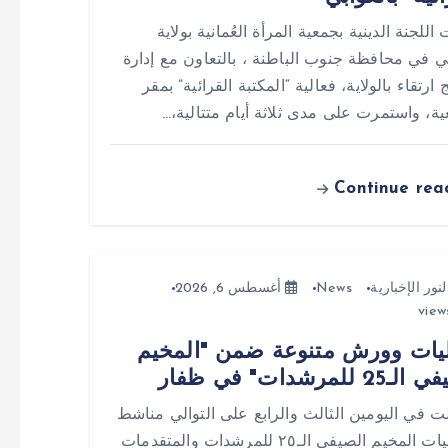
اللجنة الدينية بجمعية المرأة العُمانية بولاية
بي في محافظة جنوب الباطنة ، بالتعاون مع إدارة
 ارتقاء بالولاية، فعالية “المكتبة القرائية” بمقر
ية، واستمرت على مدى ثلاثة أيام متتالية،…
Continue rea
لنور الإخبارية
News
أغسطس 6, 2026
يات وورش متنوعة ضمن "المخيم
2 للمرشدات" في ظفار
ت في اليومين الثالث والرابع على التوالي مناشط
وفعاليات المخيم الصيفي الـ٢٥ للمرشدات والمتقدمات