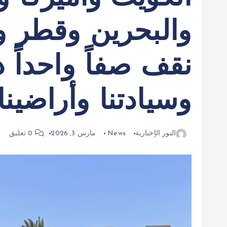
والبحرين وقطر وا
نقف صفاً واحداً د
وسيادتنا وأراضينا
النور الإخبارية
News
مارس 3, 2026
0 تعليق