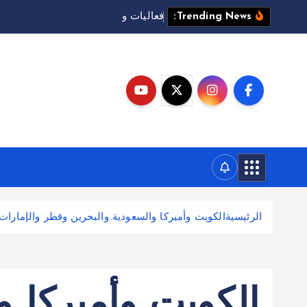
ف
ع
ا
ل
ي
ا
ت
و
و
ر
ش
م
ت
ن
و
Trending News:
الرئيسية
الكويت وأميركا والسعودية والبحرين وقطر والإمارات و
الكويت وأميركا و