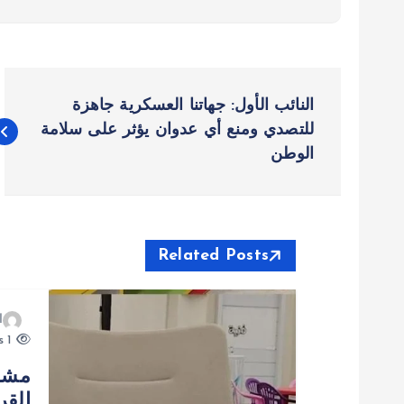
ت
النائب الأول: جهاتنا العسكرية جاهزة
ص
للتصدي ومنع أي عدوان يؤثر على سلامة
الوطن
فّ
ح
Related Posts
ا
ا
ل
1 views
م
القر