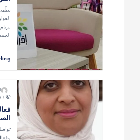
ق
نظّمت 
العوا
ا
برنامج
الجمع
ل
ding
ا
ت
ا
1 views
فعال
الصيفي الـ5
تواصل