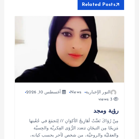
ا
Related Posts
ل
م
ق
ا
ل
النور الإخبارية
News
أغسطس 10, 2026
ا
3 views
ت
رؤية ومجد
مِنْ رُؤاكَ تَغنَّتْ أهَازِيجُ الأكوَانِ // لِتَجمَعَ في جُعْبتها
مَزِيجًا مِن التيجَانِ تتعدد الرُّؤى الفِكريَّة والحِسيَّة
والعقليَّة والروحيَّة، من شخص لآخر بحسب كيانه،