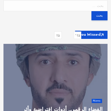
ا
ل
ب
ح
ث
ع
You Missed
ن
:
News
الفضاء الرقمي.. أدوات افتراضية وأثر