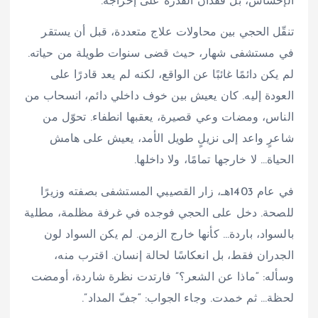
الإحساس، بل فقدان القدرة على إخراجه.
تنقّل الحجي بين محاولات علاج متعددة، قبل أن يستقر
في مستشفى شهار، حيث قضى سنوات طويلة من حياته.
لم يكن دائمًا غائبًا عن الواقع، لكنه لم يعد قادرًا على
العودة إليه. كان يعيش بين خوف داخلي دائم، انسحاب من
الناس، ومضات وعي قصيرة، يعقبها انطفاء. تحوّل من
شاعرٍ واعد إلى نزيلٍ طويل الأمد، يعيش على هامش
الحياة… لا خارجها تمامًا، ولا داخلها.
في عام 1403هـ، زار القصيبي المستشفى بصفته وزيرًا
للصحة. دخل على الحجي فوجده في غرفة مظلمة، مطلية
بالسواد، باردة… كأنها خارج الزمن. لم يكن السواد لون
الجدران فقط، بل انعكاسًا لحالة إنسان. اقترب منه،
وسأله: “ماذا عن الشعر؟” فارتدت نظرة شاردة، أومضت
لحظة… ثم خمدت. وجاء الجواب: “جفّ المداد”.