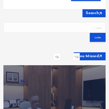
Search
ا
ل
ب
ح
ث
ع
You Missed
ن
: