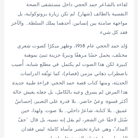
لقاءه بالشاعر حمد الحجي داخل مستشفى الصحة
النفسية بالطائف (شهار). لم تكن زيارة بروتوكولية، بل
مواجهة صامتة بين إنسانين: أحدهما يملك السلطة… والآخر
فقد كل شيء.
وُلد حمد الحجي عام 1938، وظهر مبكرًا كصوت شعري
مختلف، يحمل حسًا مرهفًا ونبرةً حزينة تنبئ بموهبة
كبيرة. لكن هذا الصوت لم يكتمل. في مطلع شبابه، أُصيب
باضطراب ذهاني مزمن (فصام)، كما توثّقه الدراسات
الحديثة، ومنها كتاب قصة حمد الحجي: قراءة طبية جديدة.
هذا المرض لم يسرق وعيه بالكامل، بل جعله يعيش حالة
أكثر قسوة: وعيٌ حاضر… بلا قدرة على التعبير، إحساسٌ
عميق… بلا كتابة، شاعرٌ داخلي… بلا صوت. ولهذا، حين
سُئل لاحقًا عن الشعر، لم يقل إنه نسيه، بل قال: “جفّ
المداد”، وهي عبارة تختصر مأساة كاملة: ليس فقدان