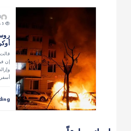
ا
ت
ا
3 views
روسي
أوكرانيا.. 6 ق
قالت 
إن فر
وإزالة
أسفرت
ding