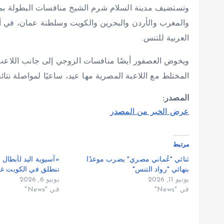
وتستضيف مدينة السلام شرم الشيخ منافسات البطولة بمش
والمغرب والأردن والبحرين والكويت وسلطنة عمان، في أجو
العربية للتنس.
ويخوض العصفور أيضًا منافسات الزوجي إلى جانب اللا
المختلط مع اللاعبة المصرية مها عيد، ساعيًا لمواصلة نتائ
المصدر:
عرض الخبر من المصدر
مرتبط
ثنائي "عُماني مصري" يضرب موعدًا
بنهائي "رواد التنس"
تنطلق في الكويت غداً بم
يونيو 11, 2026
يونيو 6, 2026
في "News"
في "News"