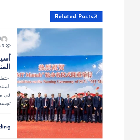
فّ
ح
Related Posts
ا
ا
3 views
ل
أسيا
المن
م
احتفل
ق
المنت
في مد
ا
تجسد 
ل
ding