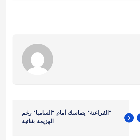
"الفراعنة" يتماسك أمام "السامبا" رغم
الهزيمة بثنائية