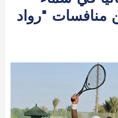
منافسات "رواد