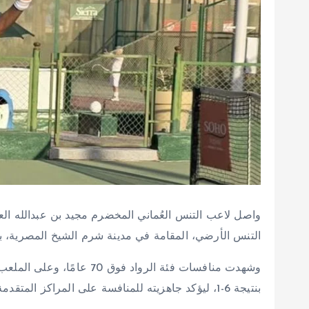
واصل لاعب التنس العُماني المخضرم مجيد بن عبدالله الع
التنس الأرضي، المقامة في مدينة شرم الشيخ المصرية، بمشاركة 60 لاعبًا ولاعبة يمثلون 1
بنتيجة 6-1، ليؤكد جاهزيته للمنافسة على المراكز المتقدمة في البطولة.