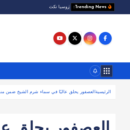
ر
و
س
ي
ا
ت
ك
ث
ف
ه
ج
م
ا
ت
ه
Trending News:
الرئيسية
العصفور يحلق عاليًا في سماء شرم الشيخ ضمن منا
العصفور يحلق عال