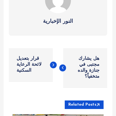
النور الإخبارية
ت
هل يشارك
قرار بتعديل
ص
مجتبى في
لائحة الرعاية
جنازة والده
السكنية
متخفياً؟
فّ
ح
ا
Related Posts