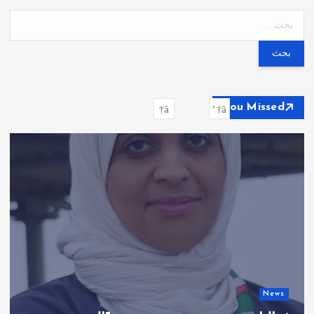
ا
ل
ب
ح
ث
ع
You Missed
ن
:
News