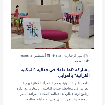
ل
م
ق
ا
ل
النور الإخبارية
News
أغسطس 6, 2026
ا
1 views
ت
مشاركة 140 طفلا في فعالية "المكتبة
القرائية" بالعوابي
نظّمت اللجنة الدينية بجمعية المرأة العُمانية بولاية
العوابي في محافظة جنوب الباطنة ، بالتعاون مع إدارة
برنامج ارتقاء بالولاية، فعالية “المكتبة القرائية” بمقر
الجمعية، واستمرت على مدى ثلاثة أيام متتالية،…