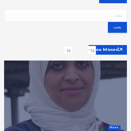
ا
ل
ب
ح
ث
ع
You Missed
ن
:
News