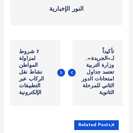
النور الإخبارية
ت
تأكيداً
7 شروط
ص
لـ«الجريدة»..
لمزاولة
وزارة التربية
المواطن
تعتمد جداول
نشاط نقل
فّ
امتحانات الدور
الركاب عبر
الثاني للمرحلة
التطبيقات
ح
الثانوية
الإلكترونية
ا
ل
Related Posts