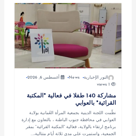
م
ق
ا
ل
ا
ت
النور الإخبارية
News
أغسطس 6, 2026
1 views
مشاركة 140 طفلا في فعالية "المكتبة
القرائية" بالعوابي
نظّمت اللجنة الدينية بجمعية المرأة العُمانية بولاية
العوابي في محافظة جنوب الباطنة ، بالتعاون مع إدارة
برنامج ارتقاء بالولاية، فعالية “المكتبة القرائية” بمقر
الجمعية، واستمرت على مدى ثلاثة أيام متتالية،…