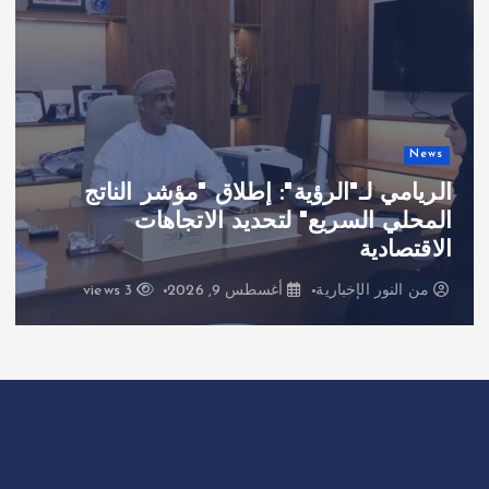
News
الريامي لـ"الرؤية": إطلاق "مؤشر الناتج
المحلي السريع" لتحديد الاتجاهات
الاقتصادية
من
النور الإخبارية
أغسطس 9, 2026
3 views