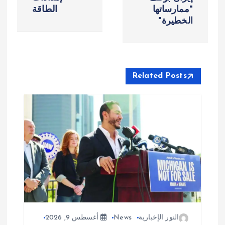
"ممارساتها
الطاقة
ح
الخطيرة"
ا
ل
Related Posts
م
ق
ا
ل
ا
ت
النور الإخبارية
News
أغسطس 9, 2026