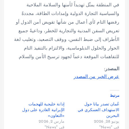
في المنطقة يمثّل تهديداً لأمنها والسلامة الملاحية
والسياسية التجارة الدولية وإمدادات الطاقة، مجددةً
رفضها التام لأي أعمال من شأنها تقويض أمن الدول أو
تعريض السفن المدنية والتجارية للخطر، وداعيةً جميع
الأطراف إلى ضبط النفس، ووقف التصعيد، وتغليب لغة
الحوار والحلول الدبلوماسية، والالتزام بالتنفيذ التام
للتفاهمات الموقعة دعماً لجهود ترسيخ الأمن والسلام.
المصدر:
عرض الخبر من المصدر
مرتبط
عُمان تصدر بيانا حول
إدانة خليجية للهجمات
الاستهداف العسكري في
الإيرانية الغادرة على دول
البحرين
«التعاون»
يونيو 28, 2026
مارس 2, 2026
في "News"
في "News"