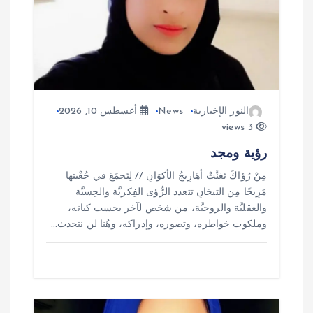
ق
ا
ل
ا
النور الإخبارية
News
أغسطس 10, 2026
3 views
ت
رؤية ومجد
مِنْ رُؤاكَ تَغنَّتْ أهَازِيجُ الأكوَانِ // لِتَجمَعَ في جُعْبتها
مَزِيجًا مِن التيجَانِ تتعدد الرُّؤى الفِكريَّة والحِسيَّة
والعقليَّة والروحيَّة، من شخص لآخر بحسب كيانه،
وملكوت خواطره، وتصوره، وإدراكه، وهُنا لن نتحدث…