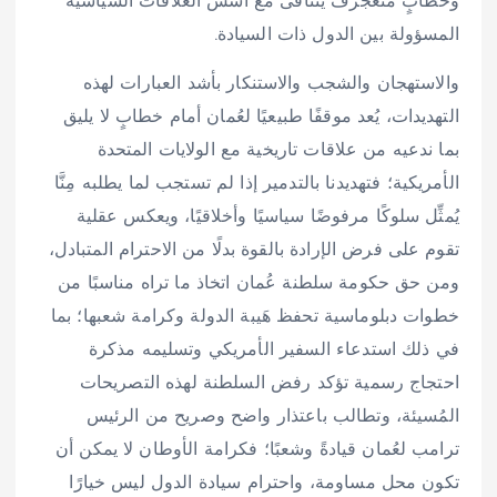
وخطابٍ متعجرف يتنافى مع أسس العلاقات السياسية
المسؤولة بين الدول ذات السيادة.
والاستهجان والشجب والاستنكار بأشد العبارات لهذه
التهديدات، يُعد موقفًا طبيعيًا لعُمان أمام خطابٍ لا يليق
بما ندعيه من علاقات تاريخية مع الولايات المتحدة
الأمريكية؛ فتهديدنا بالتدمير إذا لم تستجب لما يطلبه مِنَّا
يُمثِّل سلوكًا مرفوضًا سياسيًا وأخلاقيًا، ويعكس عقلية
تقوم على فرض الإرادة بالقوة بدلًا من الاحترام المتبادل،
ومن حق حكومة سلطنة عُمان اتخاذ ما تراه مناسبًا من
خطوات دبلوماسية تحفظ هَيبة الدولة وكرامة شعبها؛ بما
في ذلك استدعاء السفير الأمريكي وتسليمه مذكرة
احتجاج رسمية تؤكد رفض السلطنة لهذه التصريحات
المُسيئة، وتطالب باعتذار واضح وصريح من الرئيس
ترامب لعُمان قيادةً وشعبًا؛ فكرامة الأوطان لا يمكن أن
تكون محل مساومة، واحترام سيادة الدول ليس خيارًا