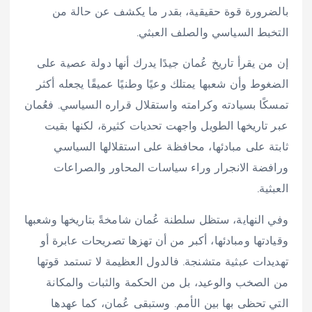
بالضرورة قوة حقيقية، بقدر ما يكشف عن حالة من
التخبط السياسي والصلف العبثي.
إن من يقرأ تاريخ عُمان جيدًا يدرك أنها دولة عصية على
الضغوط وأن شعبها يمتلك وعيًا وطنيًا عميقًا يجعله أكثر
تمسكًا بسيادته وكرامته واستقلال قراره السياسي. فعُمان
عبر تاريخها الطويل واجهت تحديات كثيرة، لكنها بقيت
ثابتة على مبادئها، محافظة على استقلالها السياسي
ورافضة الانجرار وراء سياسات المحاور والصراعات
العبثية.
وفي النهاية، ستظل سلطنة عُمان شامخةً بتاريخها وشعبها
وقيادتها ومبادئها، أكبر من أن تهزها تصريحات عابرة أو
تهديدات عبثية متشنجة. فالدول العظيمة لا تستمد قوتها
من الصخب والوعيد، بل من الحكمة والثبات والمكانة
التي تحظى بها بين الأمم. وستبقى عُمان، كما عهدها