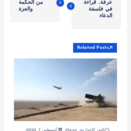
ص
عرفة.. قراءة
من الحكمة
في فلسفة
والعزة
الدعاء
فّ
ح
ا
Related Posts
ل
م
ق
ا
ل
النور الإخبارية
News
أغسطس 7, 2026