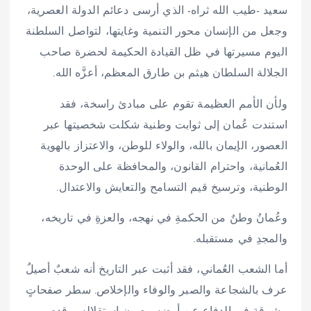
سعيد -طيب الله ثراه- الذي أرسى دعائم الدولة العصرية،
وجعل من الإنسان محور التنمية وغايتها، لتواصل السلطنة
اليوم مسيرتها في ظل القيادة الحكيمة لحضرة صاحب
الجلالة السلطان هيثم بن طارق المعظم، أعزَّه الله.
ولأن الأمم العظيمة تقوم على مبادئ راسخة، فقد
استندت عُمان إلى ثوابت وطنية شكلت شخصيتها عبر
العصور، الإيمان بالله، والولاء للوطن، والاعتزاز بالهوية
العُمانية، واحترام القانون، والمحافظة على الوحدة
الوطنية، وترسيخ قيم التسامح والتعايش والاعتدال.
وعُمانُ وطنٌ من الحكمةِ في نهجه، والعزةِ في تاريخه،
والمجدِ في مستقبله.
أما الشعب العُماني، فقد أثبت عبر التاريخ أنه شعبٌ أصيلٌ
عرف بالشجاعة والصبر والوفاء والإخلاص. سطر صفحاتٍ