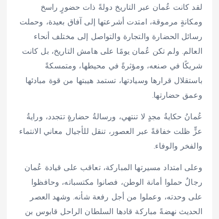
لقد كانت عُمان عبر التاريخ دولةً ذات حضورٍ راسخ
ومكانةٍ مرموقة، امتدت أشرعتها إلى آفاق بعيدة، وحملت
رسائل الحضارة والتجارة والتواصل إلى مختلف أنحاء
العالم. ولم تكن عُمان يومًا على هامش التاريخ، بل كانت
شريكًا في صنعه، ومؤثرةً في محيطها، ومتمسكةً
باستقلال قرارها وسيادتها، تستمد هيبتها من قوة مبادئها
وعمق حضارتها.
عُمانُ حكايةُ مجدٍ لا تنتهي، ورسالةُ حضارةٍ تتجدد، ورايةُ
عزٍّ ظلت خفاقةً عبر العصور، تنقل للأجيال معاني الانتماء
والفخر والوفاء.
وعلى امتداد مسيرتها المباركة، تعاقب على قيادة عُمان
رجالٌ حملوا أمانة الوطن، فصانوا مكتسباته، وحافظوا
على وحدته، وعملوا من أجل رفعة شأنه. وشهد العصر
الحديث نهضةً مباركة قادها السلطان الراحل قابوس بن