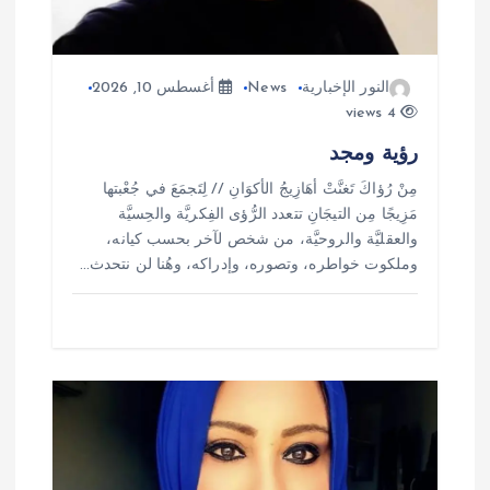
ل
ا
النور الإخبارية
News
أغسطس 10, 2026
4 views
ت
رؤية ومجد
مِنْ رُؤاكَ تَغنَّتْ أهَازِيجُ الأكوَانِ // لِتَجمَعَ في جُعْبتها
مَزِيجًا مِن التيجَانِ تتعدد الرُّؤى الفِكريَّة والحِسيَّة
والعقليَّة والروحيَّة، من شخص لآخر بحسب كيانه،
وملكوت خواطره، وتصوره، وإدراكه، وهُنا لن نتحدث…