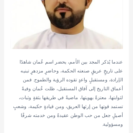
عندما يُذكر المجد بين الأمم، يحضر اسم عُمان شاهدًا
على تاريخٍ عريقٍ صنعته الحكمة، وحاضرٍ مزدهرٍ تبنيه
الإرادة، ومستقبلٍ واعدٍ تقوده الرؤية والطموح. فمن
أعماق التاريخ إلى آفاق المستقبل، ظلت عُمان وفيةً
لثوابتها، معتزةً بهويتها، ماضيةً في طريقها بثقةٍ وثبات،
تستمد قوتها من إرثها العريق، ومن قيادةٍ حكيمة، وشعبٍ
أصيلٍ جعل من حب الوطن عقيدةً ومن خدمته شرفًا
ومسؤولية.