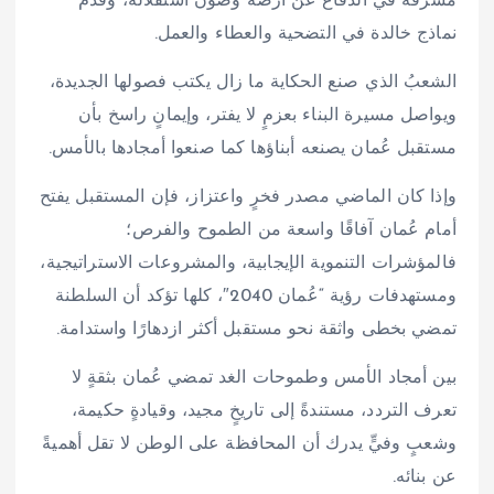
مشرقة في الدفاع عن أرضه وصون استقلاله، وقدم
نماذج خالدة في التضحية والعطاء والعمل.
الشعبُ الذي صنع الحكاية ما زال يكتب فصولها الجديدة،
ويواصل مسيرة البناء بعزمٍ لا يفتر، وإيمانٍ راسخ بأن
مستقبل عُمان يصنعه أبناؤها كما صنعوا أمجادها بالأمس.
وإذا كان الماضي مصدر فخرٍ واعتزاز، فإن المستقبل يفتح
أمام عُمان آفاقًا واسعة من الطموح والفرص؛
فالمؤشرات التنموية الإيجابية، والمشروعات الاستراتيجية،
ومستهدفات رؤية “عُمان 2040″، كلها تؤكد أن السلطنة
تمضي بخطى واثقة نحو مستقبل أكثر ازدهارًا واستدامة.
بين أمجاد الأمس وطموحات الغد تمضي عُمان بثقةٍ لا
تعرف التردد، مستندةً إلى تاريخٍ مجيد، وقيادةٍ حكيمة،
وشعبٍ وفيٍّ يدرك أن المحافظة على الوطن لا تقل أهميةً
عن بنائه.