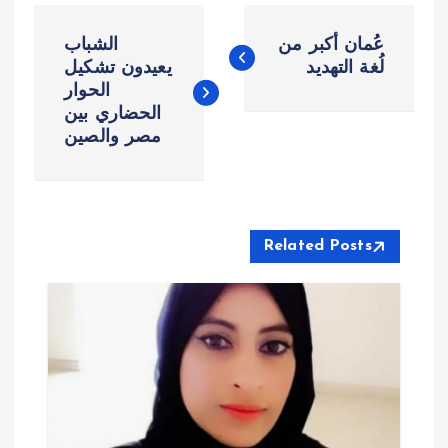
ت
عُمان أكبر من
الشباب
ص
لُغة التهديد
يعيدون تشكيل
الحوار
الحضاري بين
فّ
مصر والصين
ح
ا
Related Posts
ل
م
ق
ا